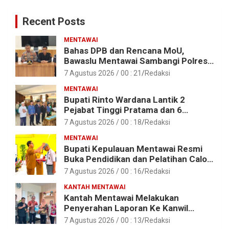
Recent Posts
MENTAWAI
Bahas DPB dan Rencana MoU,
Bawaslu Mentawai Sambangi Polres
Mentawai
7 Agustus 2026 / 00 : 21
Redaksi
MENTAWAI
Bupati Rinto Wardana Lantik 2
Pejabat Tinggi Pratama dan 6
Pejabat Fungsional di Lingkungan
7 Agustus 2026 / 00 : 18
Redaksi
Pemkab Kepulauan Mentawai
MENTAWAI
Bupati Kepulauan Mentawai Resmi
Buka Pendidikan dan Pelatihan Calon
Paskibraka Tahun 2026
7 Agustus 2026 / 00 : 16
Redaksi
KANTAH MENTAWAI
Kantah Mentawai Melakukan
Penyerahan Laporan Ke Kanwil
Kemen ATR/BPN RI Sumbar
7 Agustus 2026 / 00 : 13
Redaksi