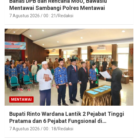
Bahas DPB dan Rencana MoU, Bawaslu
Mentawai Sambangi Polres Mentawai
7 Agustus 2026 / 00 : 21
Redaksi
MENTAWAI
Bupati Rinto Wardana Lantik 2 Pejabat Tinggi
Pratama dan 6 Pejabat Fungsional di
Lingkungan Pemkab Kepulauan Mentawai
7 Agustus 2026 / 00 : 18
Redaksi