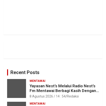
Recent Posts
MENTAWAI
Yayasan Nest’s Melalui Radio Nest’s
Fm Mentawai Berbagi Kasih Dengan
Anak – Anak Asrama SMAN 2 Sipora
8 Agustus 2026 / 14 : 54
Redaksi
MENTAWAI