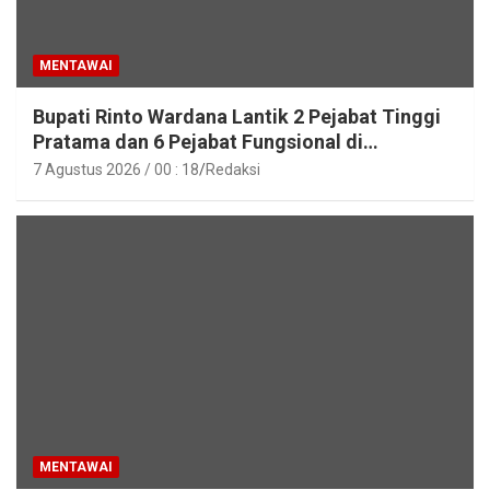
MENTAWAI
Bupati Rinto Wardana Lantik 2 Pejabat Tinggi
Pratama dan 6 Pejabat Fungsional di
Lingkungan Pemkab Kepulauan Mentawai
7 Agustus 2026 / 00 : 18
Redaksi
MENTAWAI