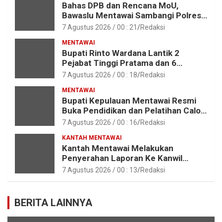
Bahas DPB dan Rencana MoU,
Bawaslu Mentawai Sambangi Polres
Mentawai
7 Agustus 2026 / 00 : 21
Redaksi
MENTAWAI
Bupati Rinto Wardana Lantik 2
Pejabat Tinggi Pratama dan 6
Pejabat Fungsional di Lingkungan
7 Agustus 2026 / 00 : 18
Redaksi
Pemkab Kepulauan Mentawai
MENTAWAI
Bupati Kepulauan Mentawai Resmi
Buka Pendidikan dan Pelatihan Calon
Paskibraka Tahun 2026
7 Agustus 2026 / 00 : 16
Redaksi
KANTAH MENTAWAI
Kantah Mentawai Melakukan
Penyerahan Laporan Ke Kanwil
Kemen ATR/BPN RI Sumbar
7 Agustus 2026 / 00 : 13
Redaksi
BERITA LAINNYA