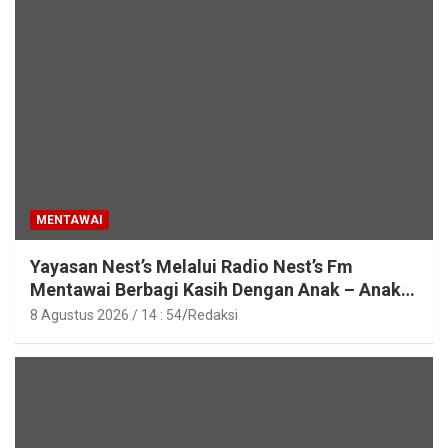
MENTAWAI
Yayasan Nest’s Melalui Radio Nest’s Fm
Mentawai Berbagi Kasih Dengan Anak – Anak
Asrama SMAN 2 Sipora
8 Agustus 2026 / 14 : 54
Redaksi