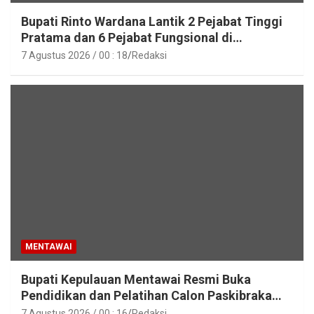
Bupati Rinto Wardana Lantik 2 Pejabat Tinggi
Pratama dan 6 Pejabat Fungsional di
Lingkungan Pemkab Kepulauan Mentawai
7 Agustus 2026 / 00 : 18
Redaksi
MENTAWAI
Bupati Kepulauan Mentawai Resmi Buka
Pendidikan dan Pelatihan Calon Paskibraka
Tahun 2026
7 Agustus 2026 / 00 : 16
Redaksi