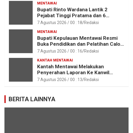
MENTAWAI
Bupati Rinto Wardana Lantik 2
Pejabat Tinggi Pratama dan 6
Pejabat Fungsional di Lingkungan
7 Agustus 2026 / 00 : 18
Redaksi
Pemkab Kepulauan Mentawai
MENTAWAI
Bupati Kepulauan Mentawai Resmi
Buka Pendidikan dan Pelatihan Calon
Paskibraka Tahun 2026
7 Agustus 2026 / 00 : 16
Redaksi
KANTAH MENTAWAI
Kantah Mentawai Melakukan
Penyerahan Laporan Ke Kanwil
Kemen ATR/BPN RI Sumbar
7 Agustus 2026 / 00 : 13
Redaksi
BERITA LAINNYA