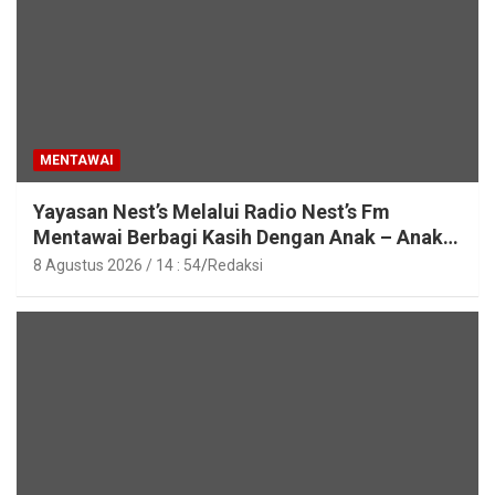
MENTAWAI
Yayasan Nest’s Melalui Radio Nest’s Fm
Mentawai Berbagi Kasih Dengan Anak – Anak
Asrama SMAN 2 Sipora
8 Agustus 2026 / 14 : 54
Redaksi