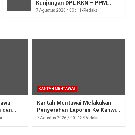
Kunjungan DPL KKN – PPM
Unand
7 Agustus 2026 / 00 : 11
Redaksi
KANTAH MENTAWAI
tawai
Kantah Mentawai Melakukan
n dan
Penyerahan Laporan Ke Kanwil
raka
Kemen ATR/BPN RI Sumbar
i
7 Agustus 2026 / 00 : 13
Redaksi