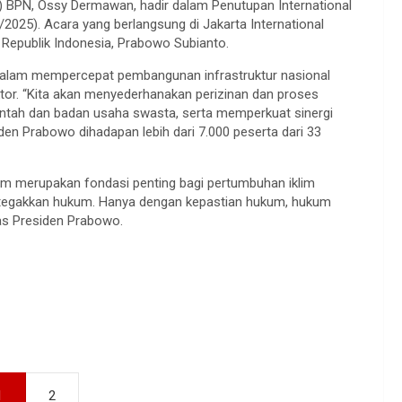
) BPN, Ossy Dermawan, hadir dalam Penutupan International
2025). Acara yang berlangsung di Jakarta International
 Republik Indonesia, Prabowo Subianto.
dalam mempercepat pembangunan infrastruktur nasional
ktor. “Kita akan menyederhanakan perizinan dan proses
ntah dan badan usaha swasta, serta memperkuat sinergi
den Prabowo dihadapan lebih dari 7.000 peserta dari 33
um merupakan fondasi penting bagi pertumbuhan iklim
kan tegakkan hukum. Hanya dengan kepastian hukum, hukum
as Presiden Prabowo.
1
2