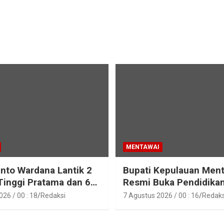
MENTAWAI
into Wardana Lantik 2
Bupati Kepulauan Men
Tinggi Pratama dan 6
Resmi Buka Pendidika
Fungsional di
Pelatihan Calon Paskib
26 / 00 : 18
Redaksi
7 Agustus 2026 / 00 : 16
Redaks
gan Pemkab Kepulauan
Tahun 2026
i