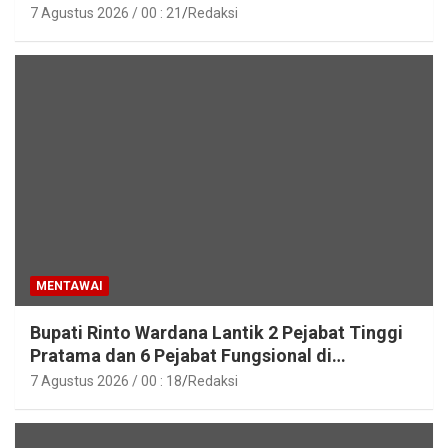
7 Agustus 2026 / 00 : 21
Redaksi
MENTAWAI
Bupati Rinto Wardana Lantik 2 Pejabat Tinggi
Pratama dan 6 Pejabat Fungsional di
Lingkungan Pemkab Kepulauan Mentawai
7 Agustus 2026 / 00 : 18
Redaksi