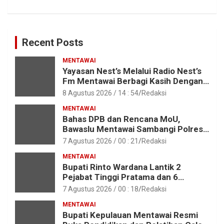
Recent Posts
MENTAWAI
Yayasan Nest’s Melalui Radio Nest’s
Fm Mentawai Berbagi Kasih Dengan
Anak – Anak Asrama SMAN 2 Sipora
8 Agustus 2026 / 14 : 54
Redaksi
MENTAWAI
Bahas DPB dan Rencana MoU,
Bawaslu Mentawai Sambangi Polres
Mentawai
7 Agustus 2026 / 00 : 21
Redaksi
MENTAWAI
Bupati Rinto Wardana Lantik 2
Pejabat Tinggi Pratama dan 6
Pejabat Fungsional di Lingkungan
7 Agustus 2026 / 00 : 18
Redaksi
Pemkab Kepulauan Mentawai
MENTAWAI
Bupati Kepulauan Mentawai Resmi