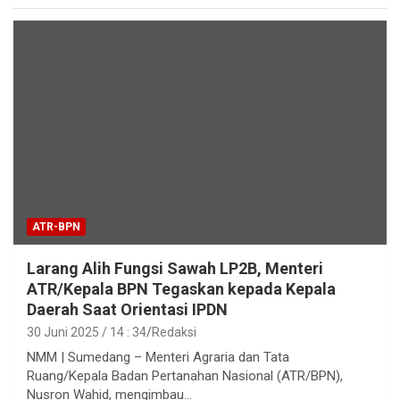
ATR-BPN
Larang Alih Fungsi Sawah LP2B, Menteri
ATR/Kepala BPN Tegaskan kepada Kepala
Daerah Saat Orientasi IPDN
30 Juni 2025 / 14 : 34
Redaksi
NMM | Sumedang – Menteri Agraria dan Tata
Ruang/Kepala Badan Pertanahan Nasional (ATR/BPN),
Nusron Wahid, mengimbau…