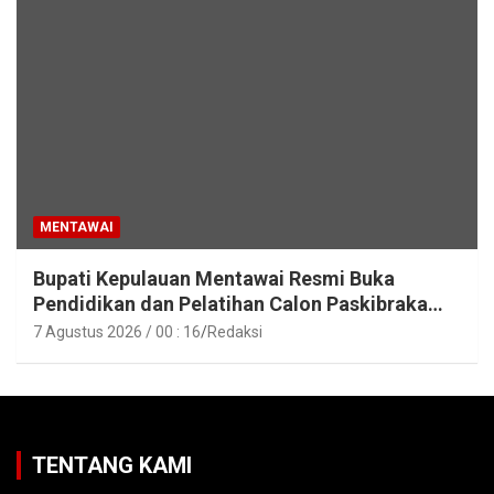
MENTAWAI
Bupati Kepulauan Mentawai Resmi Buka
Pendidikan dan Pelatihan Calon Paskibraka
Tahun 2026
7 Agustus 2026 / 00 : 16
Redaksi
TENTANG KAMI