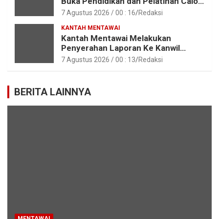
Buka Pendidikan dan Pelatihan Calon
Paskibraka Tahun 2026
7 Agustus 2026 / 00 : 16
Redaksi
KANTAH MENTAWAI
Kantah Mentawai Melakukan
Penyerahan Laporan Ke Kanwil
Kemen ATR/BPN RI Sumbar
7 Agustus 2026 / 00 : 13
Redaksi
BERITA LAINNYA
MENTAWAI