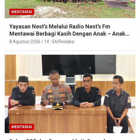
MENTAWAI
Yayasan Nest’s Melalui Radio Nest’s Fm
Mentawai Berbagi Kasih Dengan Anak – Anak
Asrama SMAN 2 Sipora
8 Agustus 2026 / 14 : 54
Redaksi
MENTAWAI