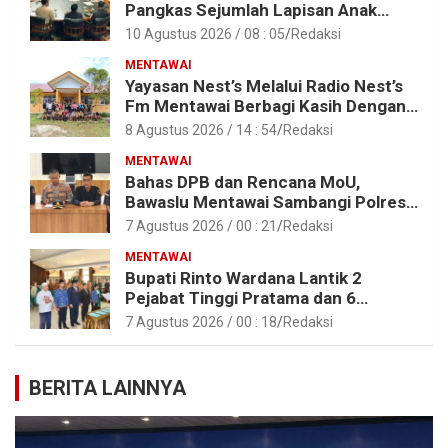
Pangkas Sejumlah Lapisan Anak
Perusahaan BUMN
10 Agustus 2026 / 08 : 05
Redaksi
MENTAWAI
Yayasan Nest’s Melalui Radio Nest’s
Fm Mentawai Berbagi Kasih Dengan
Anak – Anak Asrama SMAN 2 Sipora
8 Agustus 2026 / 14 : 54
Redaksi
MENTAWAI
Bahas DPB dan Rencana MoU,
Bawaslu Mentawai Sambangi Polres
Mentawai
7 Agustus 2026 / 00 : 21
Redaksi
MENTAWAI
Bupati Rinto Wardana Lantik 2
Pejabat Tinggi Pratama dan 6
Pejabat Fungsional di Lingkungan
7 Agustus 2026 / 00 : 18
Redaksi
Pemkab Kepulauan Mentawai
BERITA LAINNYA