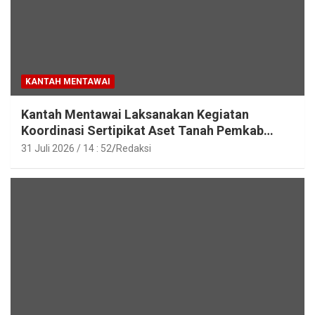
KANTAH MENTAWAI
Kantah Mentawai Laksanakan Kegiatan
Koordinasi Sertipikat Aset Tanah Pemkab
Mentawai
31 Juli 2026 / 14 : 52
Redaksi