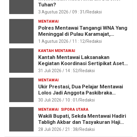
Tuhan?
3 Agustus 2026 / 09 : 31
Redaksi
MENTAWAI
Polres Mentawai Tangangi WNA Yang
Meninggal di Pulau Karamajat,
Sibaday
1 Agustus 2026 / 11 : 12
Redaksi
KANTAH MENTAWAI
Kantah Mentawai Laksanakan
Kegiatan Koordinasi Sertipikat Aset
Tanah Pemkab Mentawai
31 Juli 2026 / 14 : 52
Redaksi
MENTAWAI
Ukir Prestasi, Dua Pelajar Mentawai
Lolos Jadi Anggota Paskibraka
Provinsi Sumbar
30 Juli 2026 / 10 : 01
Redaksi
MENTAWAI
SIPORA UTARA
Wakili Bupati, Sekda Mentawai Hadiri
Tabligh Akbar dan Tasyakuran Haji
2026 di Kota Padang
28 Juli 2026 / 21 : 38
Redaksi