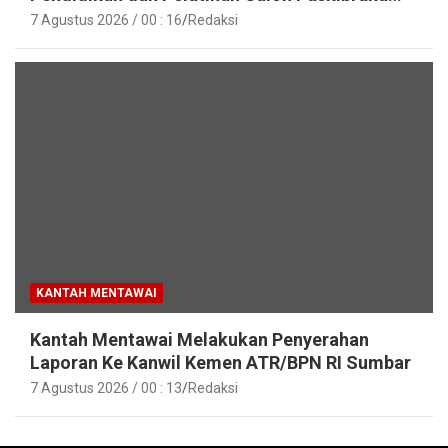
Tahun 2026
7 Agustus 2026 / 00 : 16
Redaksi
KANTAH MENTAWAI
Kantah Mentawai Melakukan Penyerahan
Laporan Ke Kanwil Kemen ATR/BPN RI Sumbar
7 Agustus 2026 / 00 : 13
Redaksi