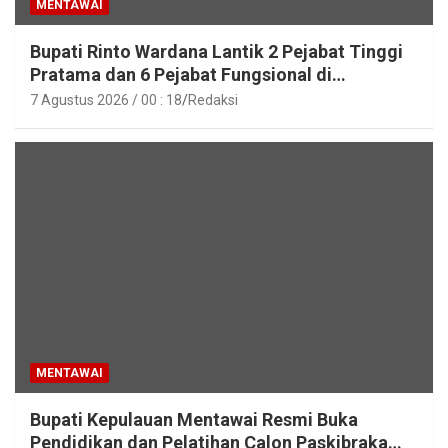
MENTAWAI
Bupati Rinto Wardana Lantik 2 Pejabat Tinggi
Pratama dan 6 Pejabat Fungsional di
Lingkungan Pemkab Kepulauan Mentawai
7 Agustus 2026 / 00 : 18
Redaksi
MENTAWAI
Bupati Kepulauan Mentawai Resmi Buka
Pendidikan dan Pelatihan Calon Paskibraka