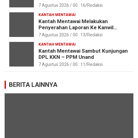
Paskibraka Tahun 2026
7 Agustus 2026 / 00 : 16
Redaksi
KANTAH MENTAWAI
Kantah Mentawai Melakukan
Penyerahan Laporan Ke Kanwil
Kemen ATR/BPN RI Sumbar
7 Agustus 2026 / 00 : 13
Redaksi
KANTAH MENTAWAI
Kantah Mentawai Sambut Kunjungan
DPL KKN – PPM Unand
7 Agustus 2026 / 00 : 11
Redaksi
BERITA LAINNYA