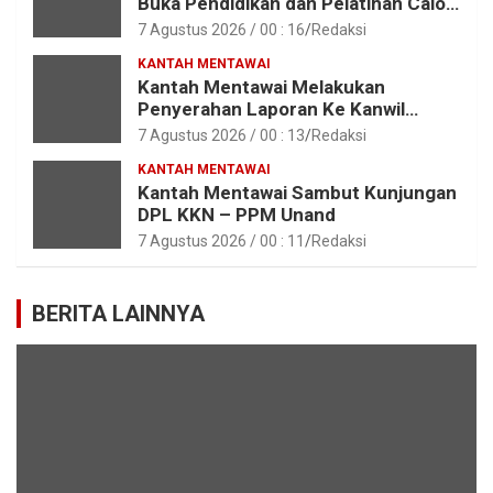
Buka Pendidikan dan Pelatihan Calon
Paskibraka Tahun 2026
7 Agustus 2026 / 00 : 16
Redaksi
KANTAH MENTAWAI
Kantah Mentawai Melakukan
Penyerahan Laporan Ke Kanwil
Kemen ATR/BPN RI Sumbar
7 Agustus 2026 / 00 : 13
Redaksi
KANTAH MENTAWAI
Kantah Mentawai Sambut Kunjungan
DPL KKN – PPM Unand
7 Agustus 2026 / 00 : 11
Redaksi
BERITA LAINNYA