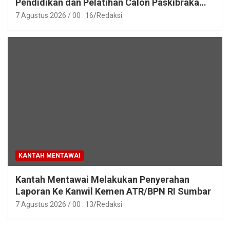
Pendidikan dan Pelatihan Calon Paskibraka
Tahun 2026
7 Agustus 2026 / 00 : 16
Redaksi
KANTAH MENTAWAI
Kantah Mentawai Melakukan Penyerahan
Laporan Ke Kanwil Kemen ATR/BPN RI Sumbar
7 Agustus 2026 / 00 : 13
Redaksi