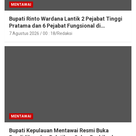
MENTAWAI
Bupati Rinto Wardana Lantik 2 Pejabat Tinggi
Pratama dan 6 Pejabat Fungsional di
Lingkungan Pemkab Kepulauan Mentawai
7 Agustus 2026 / 00 : 18
Redaksi
MENTAWAI
Bupati Kepulauan Mentawai Resmi Buka