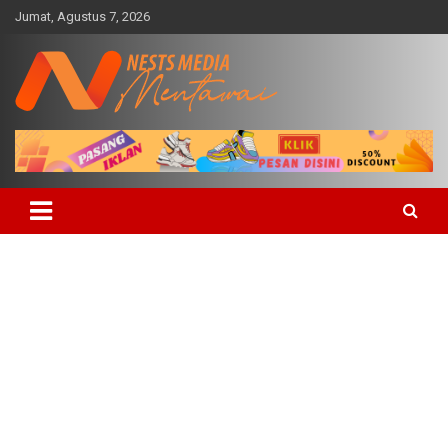
Skip
Jumat, Agustus 7, 2026
to
content
Fakta, Profesional dan Independent
Nests Media Mentawai