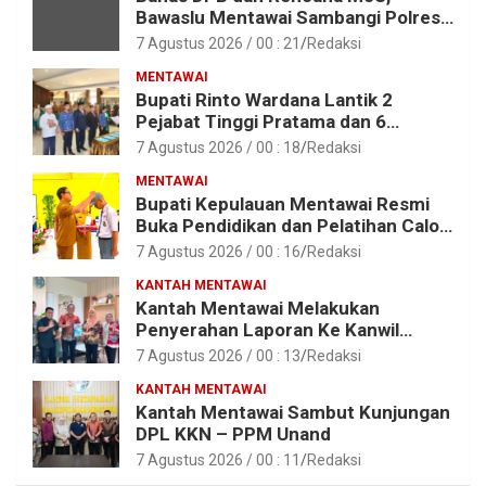
Bawaslu Mentawai Sambangi Polres
Mentawai
7 Agustus 2026 / 00 : 21
Redaksi
MENTAWAI
Bupati Rinto Wardana Lantik 2
Pejabat Tinggi Pratama dan 6
Pejabat Fungsional di Lingkungan
7 Agustus 2026 / 00 : 18
Redaksi
Pemkab Kepulauan Mentawai
MENTAWAI
Bupati Kepulauan Mentawai Resmi
Buka Pendidikan dan Pelatihan Calon
Paskibraka Tahun 2026
7 Agustus 2026 / 00 : 16
Redaksi
KANTAH MENTAWAI
Kantah Mentawai Melakukan
Penyerahan Laporan Ke Kanwil
Kemen ATR/BPN RI Sumbar
7 Agustus 2026 / 00 : 13
Redaksi
KANTAH MENTAWAI
Kantah Mentawai Sambut Kunjungan
DPL KKN – PPM Unand
7 Agustus 2026 / 00 : 11
Redaksi