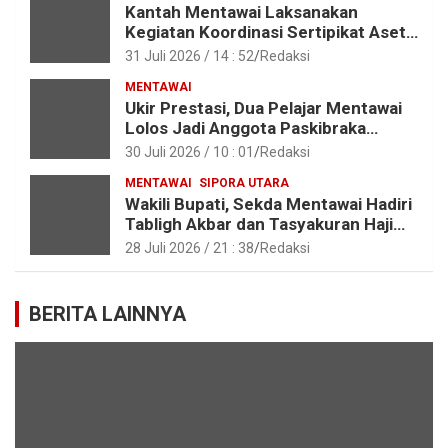
Kantah Mentawai Laksanakan
Kegiatan Koordinasi Sertipikat Aset
Tanah Pemkab Mentawai
31 Juli 2026 / 14 : 52
Redaksi
MENTAWAI
Ukir Prestasi, Dua Pelajar Mentawai
Lolos Jadi Anggota Paskibraka
Provinsi Sumbar
30 Juli 2026 / 10 : 01
Redaksi
MENTAWAI
SIPORA UTARA
Wakili Bupati, Sekda Mentawai Hadiri
Tabligh Akbar dan Tasyakuran Haji
2026 di Kota Padang
28 Juli 2026 / 21 : 38
Redaksi
BERITA LAINNYA