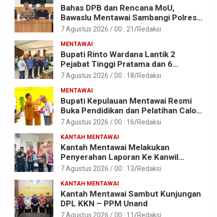
Bahas DPB dan Rencana MoU,
Bawaslu Mentawai Sambangi Polres
Mentawai
7 Agustus 2026 / 00 : 21
Redaksi
MENTAWAI
Bupati Rinto Wardana Lantik 2
Pejabat Tinggi Pratama dan 6
Pejabat Fungsional di Lingkungan
7 Agustus 2026 / 00 : 18
Redaksi
Pemkab Kepulauan Mentawai
MENTAWAI
Bupati Kepulauan Mentawai Resmi
Buka Pendidikan dan Pelatihan Calon
Paskibraka Tahun 2026
7 Agustus 2026 / 00 : 16
Redaksi
KANTAH MENTAWAI
Kantah Mentawai Melakukan
Penyerahan Laporan Ke Kanwil
Kemen ATR/BPN RI Sumbar
7 Agustus 2026 / 00 : 13
Redaksi
KANTAH MENTAWAI
Kantah Mentawai Sambut Kunjungan
DPL KKN – PPM Unand
7 Agustus 2026 / 00 : 11
Redaksi