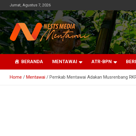
Skip
Jumat, Agustus 7, 2026
to
content
Fakta, Profesional dan Independent
Nests Media Mentawai
BERANDA
MENTAWAI
ATR-BPN
BER
Home
Mentawai
Pemkab Mentawai Adakan Musrenbang RKPD