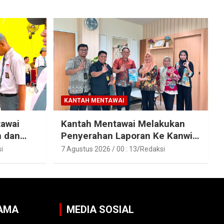
KANTAH MENTAWAI
tawai
Kantah Mentawai Melakukan
n dan
Penyerahan Laporan Ke Kanwil
raka
Kemen ATR/BPN RI Sumbar
i
7 Agustus 2026 / 00 : 13
Redaksi
SAMA
MEDIA SOSIAL