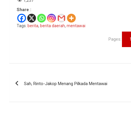
1,257
Share :
Tags:
berita
,
berita daerah
,
mentawai
Pages:
Navigasi
Sah, Rinto-Jakop Menang Pilkada Mentawai
pos