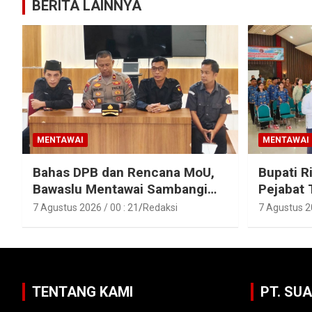
BERITA LAINNYA
MENTAWAI
MENTAWAI
Bahas DPB dan Rencana MoU,
Bupati R
Bawaslu Mentawai Sambangi
Pejabat 
Polres Mentawai
Pejabat 
7 Agustus 2026 / 00 : 21
Redaksi
7 Agustus 20
Lingkun
Mentawa
TENTANG KAMI
PT. SU