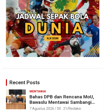
Recent Posts
MENTAWAI
Bahas DPB dan Rencana MoU,
Bawaslu Mentawai Sambangi
Polres Mentawai
7 Agustus 2026 / 00 : 21
Redaksi