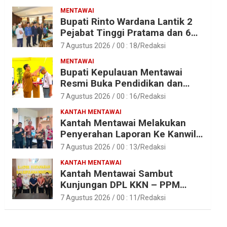
MENTAWAI
Bupati Rinto Wardana Lantik 2
Pejabat Tinggi Pratama dan 6
Pejabat Fungsional di
7 Agustus 2026 / 00 : 18
Redaksi
Lingkungan Pemkab Kepulauan
MENTAWAI
Mentawai
Bupati Kepulauan Mentawai
Resmi Buka Pendidikan dan
Pelatihan Calon Paskibraka
7 Agustus 2026 / 00 : 16
Redaksi
Tahun 2026
KANTAH MENTAWAI
Kantah Mentawai Melakukan
Penyerahan Laporan Ke Kanwil
Kemen ATR/BPN RI Sumbar
7 Agustus 2026 / 00 : 13
Redaksi
KANTAH MENTAWAI
Kantah Mentawai Sambut
Kunjungan DPL KKN – PPM
Unand
7 Agustus 2026 / 00 : 11
Redaksi