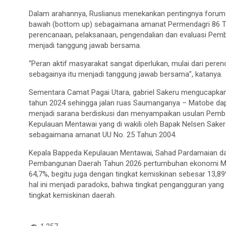
Dalam arahannya, Ruslianus menekankan pentingnya forum in
bawah (bottom up) sebagaimana amanat Permendagri 86 Tah
perencanaan, pelaksanaan, pengendalian dan evaluasi Pe
menjadi tanggung jawab bersama.
“Peran aktif masyarakat sangat diperlukan, mulai dari pere
sebagainya itu menjadi tanggung jawab bersama”, katanya.
Sementara Camat Pagai Utara, gabriel Sakeru mengucapkan
tahun 2024 sehingga jalan ruas Saumanganya – Matobe dapat
menjadi sarana berdiskusi dan menyampaikan usulan Pemb
Kepulauan Mentawai yang di wakili oleh Bapak Nelsen Sa
sebagaimana amanat UU No. 25 Tahun 2004.
Kepala Bappeda Kepulauan Mentawai, Sahad Pardamaian d
Pembangunan Daerah Tahun 2026 pertumbuhan ekonomi Men
64,7%, begitu juga dengan tingkat kemiskinan sebesar 13,
hal ini menjadi paradoks, bahwa tingkat pengangguran yang 
tingkat kemiskinan daerah.