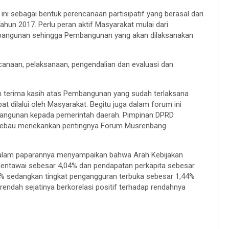
i sebagai bentuk perencanaan partisipatif yang berasal dari
un 2017. Perlu peran aktif Masyarakat mulai dari
mbangunan sehingga Pembangunan yang akan dilaksanakan
ncanaan, pelaksanaan, pengendalian dan evaluasi dan
 terima kasih atas Pembangunan yang sudah terlaksana
 dilalui oleh Masyarakat. Begitu juga dalam forum ini
angunan kepada pemerintah daerah. Pimpinan DPRD
kerebau menekankan pentingnya Forum Musrenbang
alam paparannya menyampaikan bahwa Arah Kebijakan
tawai sebesar 4,04% dan pendapatan perkapita sebesar
89% sedangkan tingkat pengangguran terbuka sebesar 1,44%
rendah sejatinya berkorelasi positif terhadap rendahnya