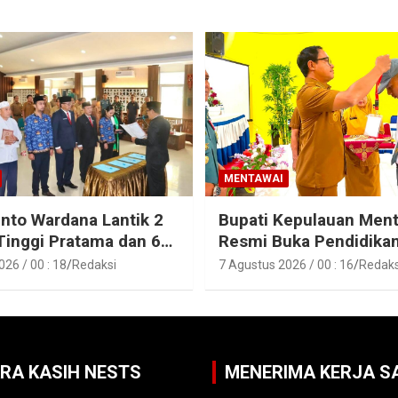
MENTAWAI
into Wardana Lantik 2
Bupati Kepulauan Men
Tinggi Pratama dan 6
Resmi Buka Pendidika
Fungsional di
Pelatihan Calon Paskib
26 / 00 : 18
Redaksi
7 Agustus 2026 / 00 : 16
Redaks
gan Pemkab Kepulauan
Tahun 2026
i
ARA KASIH NESTS
MENERIMA KERJA 