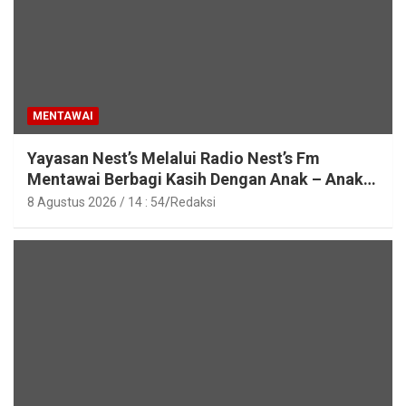
MENTAWAI
Yayasan Nest’s Melalui Radio Nest’s Fm
Mentawai Berbagi Kasih Dengan Anak – Anak
Asrama SMAN 2 Sipora
8 Agustus 2026 / 14 : 54
Redaksi