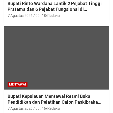
Bupati Rinto Wardana Lantik 2 Pejabat Tinggi
Pratama dan 6 Pejabat Fungsional di
Lingkungan Pemkab Kepulauan Mentawai
7 Agustus 2026 / 00 : 18
Redaksi
MENTAWAI
Bupati Kepulauan Mentawai Resmi Buka
Pendidikan dan Pelatihan Calon Paskibraka
Tahun 2026
7 Agustus 2026 / 00 : 16
Redaksi