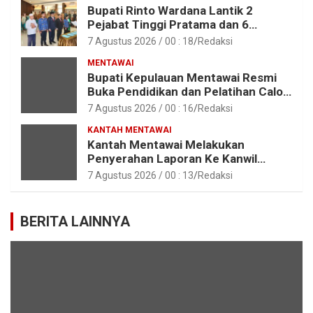
Bupati Rinto Wardana Lantik 2
Pejabat Tinggi Pratama dan 6
Pejabat Fungsional di Lingkungan
7 Agustus 2026 / 00 : 18
Redaksi
Pemkab Kepulauan Mentawai
MENTAWAI
Bupati Kepulauan Mentawai Resmi
Buka Pendidikan dan Pelatihan Calon
Paskibraka Tahun 2026
7 Agustus 2026 / 00 : 16
Redaksi
KANTAH MENTAWAI
Kantah Mentawai Melakukan
Penyerahan Laporan Ke Kanwil
Kemen ATR/BPN RI Sumbar
7 Agustus 2026 / 00 : 13
Redaksi
BERITA LAINNYA