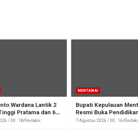
MENTAWAI
into Wardana Lantik 2
Bupati Kepulauan Men
Tinggi Pratama dan 6
Resmi Buka Pendidika
Fungsional di
Pelatihan Calon Paskib
26 / 00 : 18
Redaksi
7 Agustus 2026 / 00 : 16
Redaks
gan Pemkab Kepulauan
Tahun 2026
i