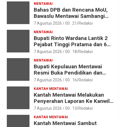
MENTAWAI
Bahas DPB dan Rencana MoU,
Bawaslu Mentawai Sambangi
Polres Mentawai
7 Agustus 2026 / 00 : 21
Redaksi
MENTAWAI
Bupati Rinto Wardana Lantik 2
Pejabat Tinggi Pratama dan 6
Pejabat Fungsional di
7 Agustus 2026 / 00 : 18
Redaksi
Lingkungan Pemkab Kepulauan
MENTAWAI
Mentawai
Bupati Kepulauan Mentawai
Resmi Buka Pendidikan dan
Pelatihan Calon Paskibraka
7 Agustus 2026 / 00 : 16
Redaksi
Tahun 2026
KANTAH MENTAWAI
Kantah Mentawai Melakukan
Penyerahan Laporan Ke Kanwil
Kemen ATR/BPN RI Sumbar
7 Agustus 2026 / 00 : 13
Redaksi
KANTAH MENTAWAI
Kantah Mentawai Sambut