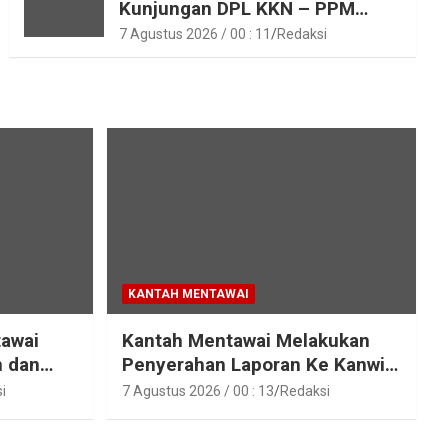
Kunjungan DPL KKN – PPM
Unand
7 Agustus 2026 / 00 : 11
Redaksi
KANTAH MENTAWAI
tawai
Kantah Mentawai Melakukan
n dan
Penyerahan Laporan Ke Kanwil
raka
Kemen ATR/BPN RI Sumbar
i
7 Agustus 2026 / 00 : 13
Redaksi