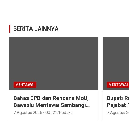
BERITA LAINNYA
MENTAWAI
MENTAWAI
Bahas DPB dan Rencana MoU,
Bupati R
Bawaslu Mentawai Sambangi
Pejabat 
Polres Mentawai
Pejabat 
7 Agustus 2026 / 00 : 21
Redaksi
7 Agustus 20
Lingkun
Mentawa