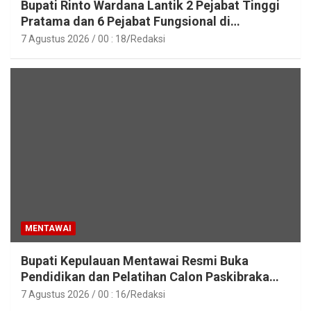
Bupati Rinto Wardana Lantik 2 Pejabat Tinggi
Pratama dan 6 Pejabat Fungsional di
Lingkungan Pemkab Kepulauan Mentawai
7 Agustus 2026 / 00 : 18
Redaksi
MENTAWAI
Bupati Kepulauan Mentawai Resmi Buka
Pendidikan dan Pelatihan Calon Paskibraka
Tahun 2026
7 Agustus 2026 / 00 : 16
Redaksi