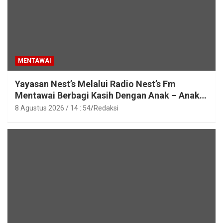
MENTAWAI
Yayasan Nest’s Melalui Radio Nest’s Fm
Mentawai Berbagi Kasih Dengan Anak – Anak
Asrama SMAN 2 Sipora
8 Agustus 2026 / 14 : 54
Redaksi