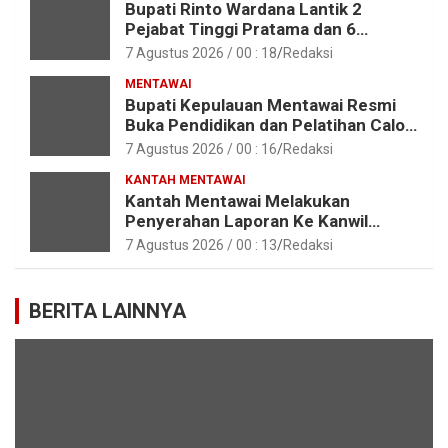
Bupati Rinto Wardana Lantik 2
Pejabat Tinggi Pratama dan 6
Pejabat Fungsional di Lingkungan
7 Agustus 2026 / 00 : 18
Redaksi
Pemkab Kepulauan Mentawai
MENTAWAI
Bupati Kepulauan Mentawai Resmi
Buka Pendidikan dan Pelatihan Calon
Paskibraka Tahun 2026
7 Agustus 2026 / 00 : 16
Redaksi
KANTAH MENTAWAI
Kantah Mentawai Melakukan
Penyerahan Laporan Ke Kanwil
Kemen ATR/BPN RI Sumbar
7 Agustus 2026 / 00 : 13
Redaksi
BERITA LAINNYA