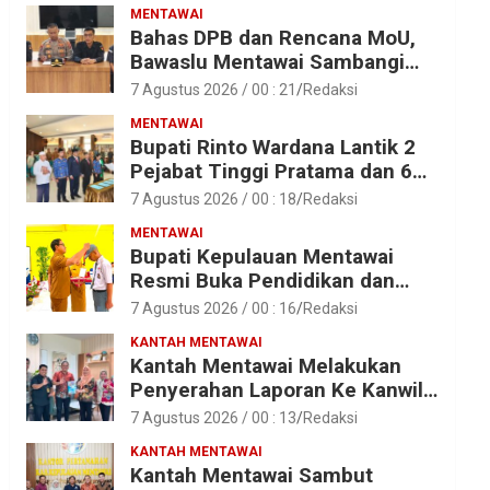
MENTAWAI
Bahas DPB dan Rencana MoU,
Bawaslu Mentawai Sambangi
Polres Mentawai
7 Agustus 2026 / 00 : 21
Redaksi
MENTAWAI
Bupati Rinto Wardana Lantik 2
Pejabat Tinggi Pratama dan 6
Pejabat Fungsional di
7 Agustus 2026 / 00 : 18
Redaksi
Lingkungan Pemkab Kepulauan
MENTAWAI
Mentawai
Bupati Kepulauan Mentawai
Resmi Buka Pendidikan dan
Pelatihan Calon Paskibraka
7 Agustus 2026 / 00 : 16
Redaksi
Tahun 2026
KANTAH MENTAWAI
Kantah Mentawai Melakukan
Penyerahan Laporan Ke Kanwil
Kemen ATR/BPN RI Sumbar
7 Agustus 2026 / 00 : 13
Redaksi
KANTAH MENTAWAI
Kantah Mentawai Sambut