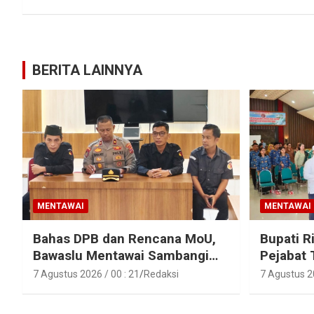
BERITA LAINNYA
MENTAWAI
MENTAWAI
Bahas DPB dan Rencana MoU,
Bupati R
Bawaslu Mentawai Sambangi
Pejabat 
Polres Mentawai
Pejabat 
7 Agustus 2026 / 00 : 21
Redaksi
7 Agustus 20
Lingkun
Mentawa