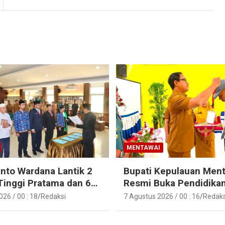
MENTAWAI
into Wardana Lantik 2
Bupati Kepulauan Men
Tinggi Pratama dan 6
Resmi Buka Pendidika
Fungsional di
Pelatihan Calon Paskib
26 / 00 : 18
Redaksi
7 Agustus 2026 / 00 : 16
Redaks
gan Pemkab Kepulauan
Tahun 2026
i