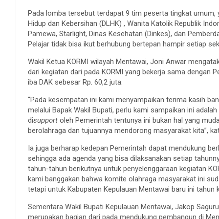
Pada lomba tersebut terdapat 9 tim peserta tingkat umum, 
Hidup dan Kebersihan (DLHK) , Wanita Katolik Republik Indon
Pamewa, Starlight, Dinas Kesehatan (Dinkes), dan Pemberd
Pelajar tidak bisa ikut berhubung bertepan hampir setiap s
Wakil Ketua KORMI wilayah Mentawai, Joni Anwar mengata
dari kegiatan dari pada KORMI yang bekerja sama dengan P
iba DAK sebesar Rp. 60,2 juta.
“Pada kesempatan ini kami menyampaikan terima kasih ba
melalui Bapak Wakil Bupati, perlu kami sampaikan ini adal
di
support
oleh Pemerintah tentunya ini bukan hal yang mud
berolahraga dan tujuannya mendorong masyarakat kita”, ka
Ia juga berharap kedepan Pemerintah dapat mendukung ber
sehingga ada agenda yang bisa dilaksanakan setiap tahunn
tahun-tahun berikutnya untuk penyelenggaraan kegiatan KO
kami banggakan bahwa komite olahraga masyarakat ini sudah
tetapi untuk Kabupaten Kepulauan Mentawai baru ini tahun k
Sementara Wakil Bupati Kepulauan Mentawai, Jakop Saguru
merupakan bagian dari pada mendukung pembangun di Mentaw