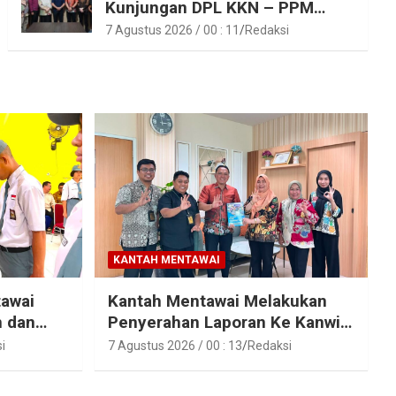
Kunjungan DPL KKN – PPM
Unand
7 Agustus 2026 / 00 : 11
Redaksi
KANTAH MENTAWAI
tawai
Kantah Mentawai Melakukan
n dan
Penyerahan Laporan Ke Kanwil
raka
Kemen ATR/BPN RI Sumbar
i
7 Agustus 2026 / 00 : 13
Redaksi