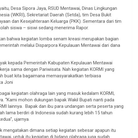
yaitu, Desa Sipora Jaya, RSUD Mentawai, Dinas Lingkungan
esia (WKRI), Sekretariat Daerah (Setda), tim Desa Bukit
ayaan dan Kesejahteraan Keluarga (PKK). Sementara dari tim
ekolah siswa – siswi sedang menerima Rapor.
kan bahwa kegiatan lomba senam kreasi merupakan bagian
emerintah melalui Disparpora Kepulauan Mentawai dari dana
nyak kepada Pemerintah Kabupaten Kepulauan Mentawai
ah kerja sama dengan Pariwisata. Nah kegiatan KORMI yang
ah buat kita bagaimana memasyarakatkan terbiasa
ta Joni
bagai kegiatan olahraga lain yang masuk kedalam KORMI,
ya. “Kami mohon dukungan bapak Wakil Bupati nanti pada
RMI lainnya. Bapak dan ibu para undangan serta peserta yang
 lama berdiri di Indonesia sudah kurang lebih 15 tahun
edua”, ujarnya.
k mengatakan dimana setiap kegiatan sebesar apapun itu
ai, untuk itu kegiatan di bidang olahraga juga sudah