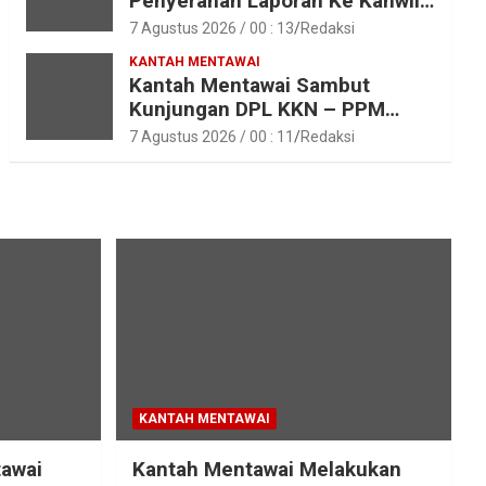
Penyerahan Laporan Ke Kanwil
Kemen ATR/BPN RI Sumbar
7 Agustus 2026 / 00 : 13
Redaksi
KANTAH MENTAWAI
Kantah Mentawai Sambut
Kunjungan DPL KKN – PPM
Unand
7 Agustus 2026 / 00 : 11
Redaksi
KANTAH MENTAWAI
tawai
Kantah Mentawai Melakukan