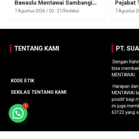
Bawaslu Mentawai Sambangi
Pejabat 
Polres Mentawai
Pejabat 
7 Agustus 2026 / 00 : 21
Redaksi
7 Agustus 20
Lingkun
Mentawa
TENTANG KAMI
PT. SU
Dengan Rahm
bisa memban
MENTAWAI.
KODE ETIK
Harapan da
SEKILAS TENTANG KAMI
MENTAWAI bi
positif bagi
ini juga memi
1
63122 yang s