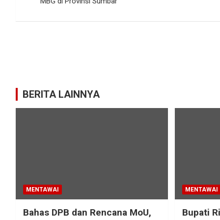
pos
MBG di Provinsi Sumbar
BERITA LAINNYA
MENTAWAI
MENTAWAI
Bahas DPB dan Rencana MoU,
Bupati R