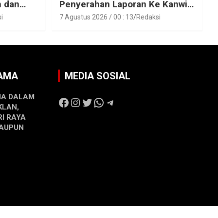
n dan
Penyerahan Laporan Ke Kanwil
raka
Kemen ATR/BPN RI Sumbar
i
7 Agustus 2026 / 00 : 13
Redaksi
SAMA
MEDIA SOSIAL
MA DALAM
Facebook
Instagram
Twitter
WhatsApp
Telegram
KLAN,
RI RAYA
MAUPUN