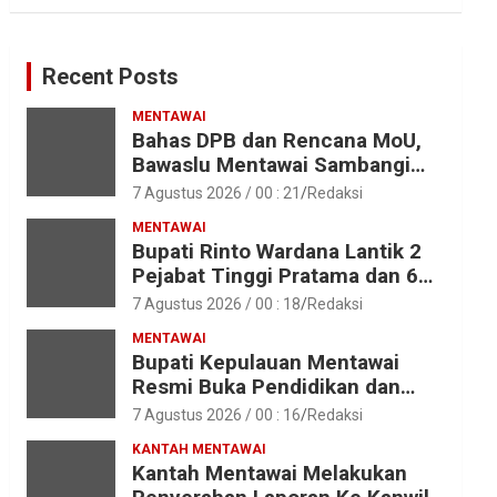
Recent Posts
MENTAWAI
Bahas DPB dan Rencana MoU,
Bawaslu Mentawai Sambangi
Polres Mentawai
7 Agustus 2026 / 00 : 21
Redaksi
MENTAWAI
Bupati Rinto Wardana Lantik 2
Pejabat Tinggi Pratama dan 6
Pejabat Fungsional di
7 Agustus 2026 / 00 : 18
Redaksi
Lingkungan Pemkab Kepulauan
MENTAWAI
Mentawai
Bupati Kepulauan Mentawai
Resmi Buka Pendidikan dan
Pelatihan Calon Paskibraka
7 Agustus 2026 / 00 : 16
Redaksi
Tahun 2026
KANTAH MENTAWAI
Kantah Mentawai Melakukan