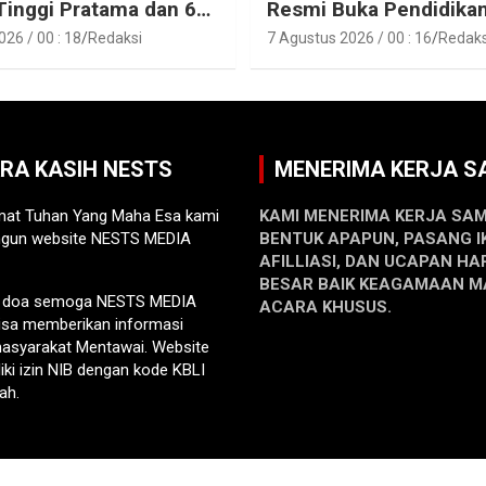
Tinggi Pratama dan 6
Resmi Buka Pendidika
Fungsional di
Pelatihan Calon Paskib
26 / 00 : 18
Redaksi
7 Agustus 2026 / 00 : 16
Redaks
gan Pemkab Kepulauan
Tahun 2026
i
ARA KASIH NESTS
MENERIMA KERJA 
at Tuhan Yang Maha Esa kami
KAMI MENERIMA KERJA SA
gun website NESTS MEDIA
BENTUK APAPUN, PASANG I
AFILLIASI, DAN UCAPAN HA
BESAR BAIK KEAGAMAAN 
n doa semoga NESTS MEDIA
ACARA KHUSUS.
sa memberikan informasi
 masyarakat Mentawai. Website
liki izin NIB dengan kode KBLI
ah.