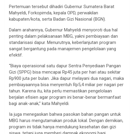
Pertemuan tersebut dihadiri Gubernur Sumatera Barat
Mahyeldi, Forkopimda, kepala OPD, perwakilan
kabupaten/kota, serta Badan Gizi Nasional (BGN).
Dalam arahannya, Gubernur Mahyeldi menyoroti dua hal
penting dalam pelaksanaan MBG, yakni pembiayaan dan
standarisasi dapur. Menurutnya, keberlanjutan program
sangat bergantung pada manajemen pengelolaan yang
efektif.
“Biaya operasional satu dapur Sentra Penyediaan Pangan
Gizi (SPPG) bisa mencapai Rp45 juta per hari atau sekitar
Rp900 juta per bulan. Jika dapur melayani dua nagari, maka
pembiayaannya bisa menyentuh Rp5,4 miliar per nagari per
tahun. Karena itu, kita perlu memastikan pengelolaan
berjalan efisien agar program ini benar-benar bermanfaat
bagi anak-anak,” kata Mahyeldi.
Ia juga menegaskan bahwa pasokan bahan pangan untuk
MBG harus mengutamakan produk lokal. Dengan demikian,
program ini tidak hanya mendukung kesehatan dan gizi
siswa, tetapi juga memberi dampak ekonomi bagi