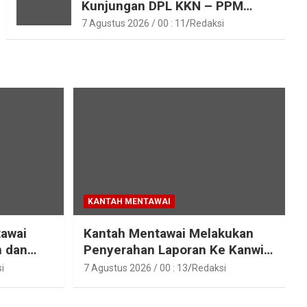
Kunjungan DPL KKN – PPM
Unand
7 Agustus 2026 / 00 : 11
Redaksi
KANTAH MENTAWAI
tawai
Kantah Mentawai Melakukan
n dan
Penyerahan Laporan Ke Kanwil
raka
Kemen ATR/BPN RI Sumbar
i
7 Agustus 2026 / 00 : 13
Redaksi