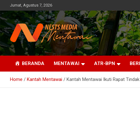
Skip
Jumat, Agustus 7, 2026
to
content
Fakta, Profesional dan Independent
Nests Media Mentawai
BERANDA
MENTAWAI
ATR-BPN
BER
Home
Kantah Mentawai
Kantah Mentawai Ikuti Rapat Tindak