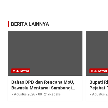
BERITA LAINNYA
MENTAWAI
MENTAWAI
Bahas DPB dan Rencana MoU,
Bupati R
Bawaslu Mentawai Sambangi
Pejabat 
Polres Mentawai
Pejabat 
7 Agustus 2026 / 00 : 21
Redaksi
7 Agustus 20
Lingkun
Mentawa