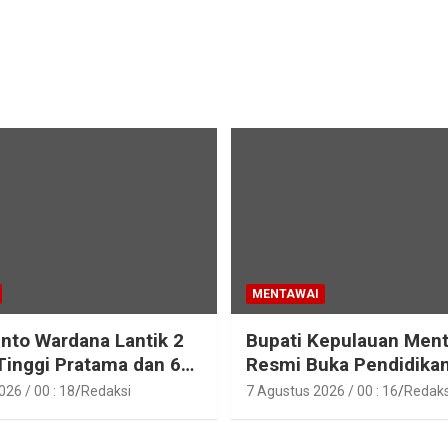
MENTAWAI
into Wardana Lantik 2
Bupati Kepulauan Men
Tinggi Pratama dan 6
Resmi Buka Pendidika
Fungsional di
Pelatihan Calon Paskib
26 / 00 : 18
Redaksi
7 Agustus 2026 / 00 : 16
Redaks
gan Pemkab Kepulauan
Tahun 2026
i