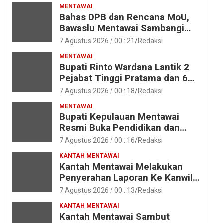
MENTAWAI
Bahas DPB dan Rencana MoU,
Bawaslu Mentawai Sambangi
Polres Mentawai
7 Agustus 2026 / 00 : 21
Redaksi
MENTAWAI
Bupati Rinto Wardana Lantik 2
Pejabat Tinggi Pratama dan 6
Pejabat Fungsional di
7 Agustus 2026 / 00 : 18
Redaksi
Lingkungan Pemkab Kepulauan
MENTAWAI
Mentawai
Bupati Kepulauan Mentawai
Resmi Buka Pendidikan dan
Pelatihan Calon Paskibraka
7 Agustus 2026 / 00 : 16
Redaksi
Tahun 2026
KANTAH MENTAWAI
Kantah Mentawai Melakukan
Penyerahan Laporan Ke Kanwil
Kemen ATR/BPN RI Sumbar
7 Agustus 2026 / 00 : 13
Redaksi
KANTAH MENTAWAI
Kantah Mentawai Sambut