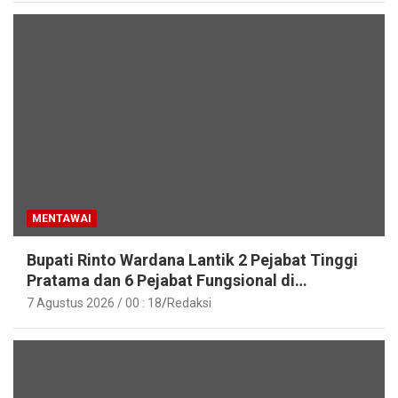
MENTAWAI
Bupati Rinto Wardana Lantik 2 Pejabat Tinggi
Pratama dan 6 Pejabat Fungsional di
Lingkungan Pemkab Kepulauan Mentawai
7 Agustus 2026 / 00 : 18
Redaksi