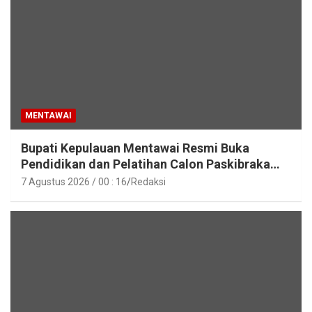
MENTAWAI
Bupati Kepulauan Mentawai Resmi Buka
Pendidikan dan Pelatihan Calon Paskibraka
Tahun 2026
7 Agustus 2026 / 00 : 16
Redaksi