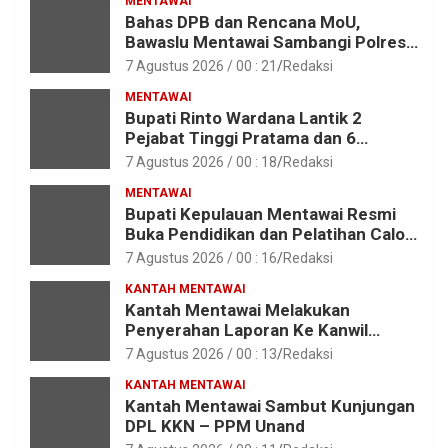
MENTAWAI
Bahas DPB dan Rencana MoU,
Bawaslu Mentawai Sambangi Polres
Mentawai
7 Agustus 2026 / 00 : 21
Redaksi
MENTAWAI
Bupati Rinto Wardana Lantik 2
Pejabat Tinggi Pratama dan 6
Pejabat Fungsional di Lingkungan
7 Agustus 2026 / 00 : 18
Redaksi
Pemkab Kepulauan Mentawai
MENTAWAI
Bupati Kepulauan Mentawai Resmi
Buka Pendidikan dan Pelatihan Calon
Paskibraka Tahun 2026
7 Agustus 2026 / 00 : 16
Redaksi
KANTAH MENTAWAI
Kantah Mentawai Melakukan
Penyerahan Laporan Ke Kanwil
Kemen ATR/BPN RI Sumbar
7 Agustus 2026 / 00 : 13
Redaksi
KANTAH MENTAWAI
Kantah Mentawai Sambut Kunjungan
DPL KKN – PPM Unand