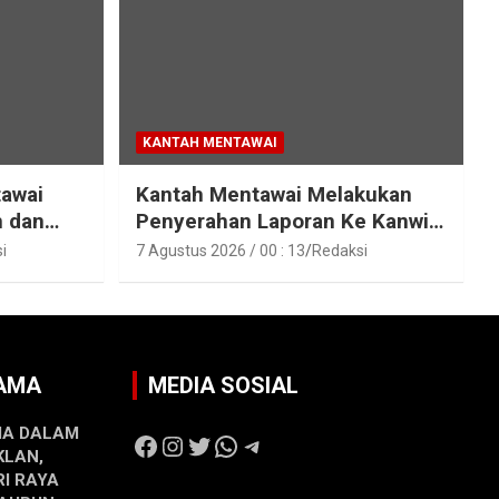
KANTAH MENTAWAI
tawai
Kantah Mentawai Melakukan
n dan
Penyerahan Laporan Ke Kanwil
raka
Kemen ATR/BPN RI Sumbar
i
7 Agustus 2026 / 00 : 13
Redaksi
SAMA
MEDIA SOSIAL
MA DALAM
Facebook
Instagram
Twitter
WhatsApp
Telegram
KLAN,
RI RAYA