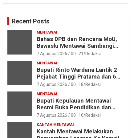
Recent Posts
MENTAWAI
Bahas DPB dan Rencana MoU,
Bawaslu Mentawai Sambangi
Polres Mentawai
7 Agustus 2026 / 00 : 21
Redaksi
MENTAWAI
Bupati Rinto Wardana Lantik 2
Pejabat Tinggi Pratama dan 6
Pejabat Fungsional di
7 Agustus 2026 / 00 : 18
Redaksi
Lingkungan Pemkab Kepulauan
MENTAWAI
Mentawai
Bupati Kepulauan Mentawai
Resmi Buka Pendidikan dan
Pelatihan Calon Paskibraka
7 Agustus 2026 / 00 : 16
Redaksi
Tahun 2026
KANTAH MENTAWAI
Kantah Mentawai Melakukan