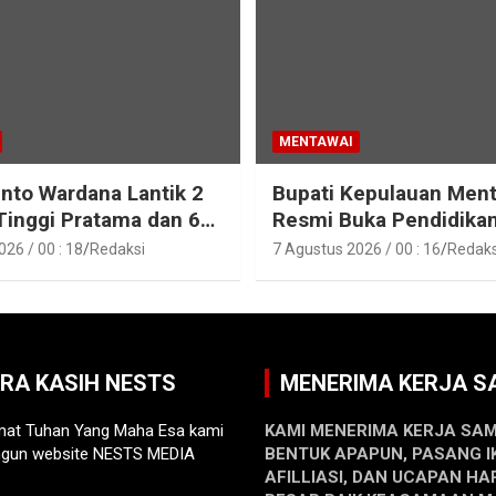
MENTAWAI
into Wardana Lantik 2
Bupati Kepulauan Men
Tinggi Pratama dan 6
Resmi Buka Pendidika
Fungsional di
Pelatihan Calon Paskib
26 / 00 : 18
Redaksi
7 Agustus 2026 / 00 : 16
Redaks
gan Pemkab Kepulauan
Tahun 2026
i
ARA KASIH NESTS
MENERIMA KERJA 
at Tuhan Yang Maha Esa kami
KAMI MENERIMA KERJA SA
gun website NESTS MEDIA
BENTUK APAPUN, PASANG I
AFILLIASI, DAN UCAPAN HA