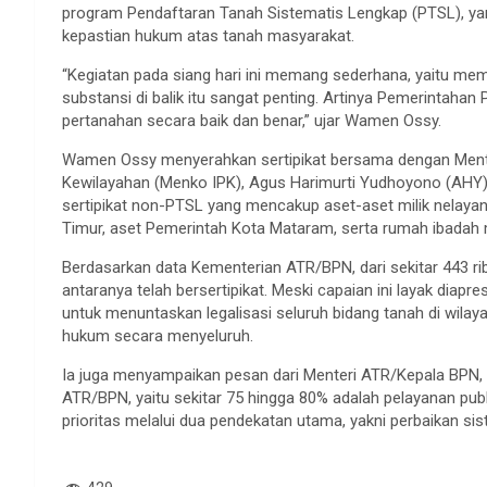
program Pendaftaran Tanah Sistematis Lengkap (PTSL), 
kepastian hukum atas tanah masyarakat.
“Kegiatan pada siang hari ini memang sederhana, yaitu me
substansi di balik itu sangat penting. Artinya Pemerintah
pertanahan secara baik dan benar,” ujar Wamen Ossy.
Wamen Ossy menyerahkan sertipikat bersama dengan Mente
Kewilayahan (Menko IPK), Agus Harimurti Yudhoyono (AHY). 
sertipikat non-PTSL yang mencakup aset-aset milik nelayan
Timur, aset Pemerintah Kota Mataram, serta rumah ibadah m
Berdasarkan data Kementerian ATR/BPN, dari sekitar 443 rib
antaranya telah bersertipikat. Meski capaian ini layak diap
untuk menuntaskan legalisasi seluruh bidang tanah di wila
hukum secara menyeluruh.
Ia juga menyampaikan pesan dari Menteri ATR/Kepala BPN,
ATR/BPN, yaitu sekitar 75 hingga 80% adalah pelayanan publ
prioritas melalui dua pendekatan utama, yakni perbaikan 