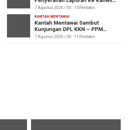
Penyerahan Laporan Ke Kanwil
Kemen ATR/BPN RI Sumbar
7 Agustus 2026 / 00 : 13
Redaksi
KANTAH MENTAWAI
Kantah Mentawai Sambut
Kunjungan DPL KKN – PPM
Unand
7 Agustus 2026 / 00 : 11
Redaksi