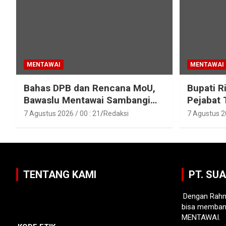
MENTAWAI
MENTAWAI
Bahas DPB dan Rencana MoU,
Bupati R
Bawaslu Mentawai Sambangi
Pejabat 
Polres Mentawai
Pejabat 
7 Agustus 2026 / 00 : 21
Redaksi
7 Agustus 20
Lingkun
Mentawa
TENTANG KAMI
PT. SU
Dengan Rahm
bisa memban
MENTAWAI.