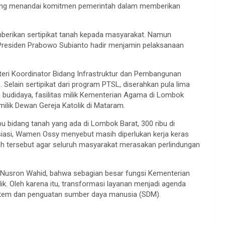
yang menandai komitmen pemerintah dalam memberikan
mberikan sertipikat tanah kepada masyarakat. Namun
an Presiden Prabowo Subianto hadir menjamin pelaksanaan
ri Koordinator Bidang Infrastruktur dan Pembangunan
Selain sertipikat dari program PTSL, diserahkan pula lima
 budidaya, fasilitas milik Kementerian Agama di Lombok
ilik Dewan Gereja Katolik di Mataram.
u bidang tanah yang ada di Lombok Barat, 300 ribu di
resiasi, Wamen Ossy menyebut masih diperlukan kerja keras
yah tersebut agar seluruh masyarakat merasakan perlindungan
 Nusron Wahid, bahwa sebagian besar fungsi Kementerian
ik. Oleh karena itu, transformasi layanan menjadi agenda
sistem dan penguatan sumber daya manusia (SDM).