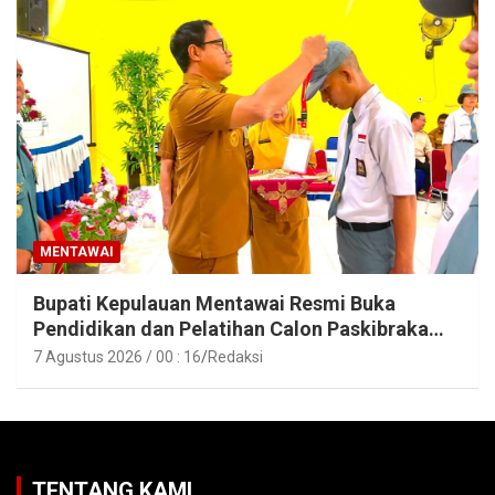
MENTAWAI
Bupati Kepulauan Mentawai Resmi Buka
Pendidikan dan Pelatihan Calon Paskibraka
Tahun 2026
7 Agustus 2026 / 00 : 16
Redaksi
TENTANG KAMI