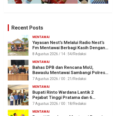
Recent Posts
MENTAWAI
Yayasan Nest’s Melalui Radio Nest’s
Fm Mentawai Berbagi Kasih Dengan
Anak – Anak Asrama SMAN 2 Sipora
8 Agustus 2026 / 14 : 54
Redaksi
MENTAWAI
Bahas DPB dan Rencana MoU,
Bawaslu Mentawai Sambangi Polres
Mentawai
7 Agustus 2026 / 00 : 21
Redaksi
MENTAWAI
Bupati Rinto Wardana Lantik 2
Pejabat Tinggi Pratama dan 6
Pejabat Fungsional di Lingkungan
7 Agustus 2026 / 00 : 18
Redaksi
Pemkab Kepulauan Mentawai
MENTAWAI