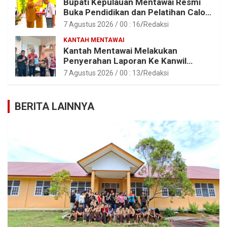
Bupati Kepulauan Mentawai Resmi
Buka Pendidikan dan Pelatihan Calon
Paskibraka Tahun 2026
7 Agustus 2026 / 00 : 16
Redaksi
KANTAH MENTAWAI
Kantah Mentawai Melakukan
Penyerahan Laporan Ke Kanwil
Kemen ATR/BPN RI Sumbar
7 Agustus 2026 / 00 : 13
Redaksi
BERITA LAINNYA