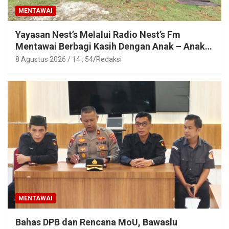
MENTAWAI
Yayasan Nest’s Melalui Radio Nest’s Fm
Mentawai Berbagi Kasih Dengan Anak – Anak
Asrama SMAN 2 Sipora
8 Agustus 2026 / 14 : 54
Redaksi
MENTAWAI
Bahas DPB dan Rencana MoU, Bawaslu