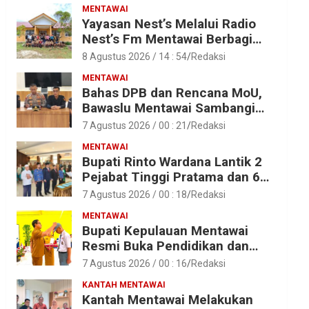
MENTAWAI
Yayasan Nest’s Melalui Radio
Nest’s Fm Mentawai Berbagi
Kasih Dengan Anak – Anak
8 Agustus 2026 / 14 : 54
Redaksi
Asrama SMAN 2 Sipora
MENTAWAI
Bahas DPB dan Rencana MoU,
Bawaslu Mentawai Sambangi
Polres Mentawai
7 Agustus 2026 / 00 : 21
Redaksi
MENTAWAI
Bupati Rinto Wardana Lantik 2
Pejabat Tinggi Pratama dan 6
Pejabat Fungsional di
7 Agustus 2026 / 00 : 18
Redaksi
Lingkungan Pemkab Kepulauan
MENTAWAI
Mentawai
Bupati Kepulauan Mentawai
Resmi Buka Pendidikan dan
Pelatihan Calon Paskibraka
7 Agustus 2026 / 00 : 16
Redaksi
Tahun 2026
KANTAH MENTAWAI
Kantah Mentawai Melakukan