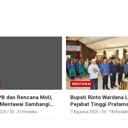
MENTAWAI
PB dan Rencana MoU,
Bupati Rinto Wardana L
 Mentawai Sambangi
Pejabat Tinggi Pratam
entawai
Pejabat Fungsional di
26 / 00 : 21
Redaksi
7 Agustus 2026 / 00 : 18
Redaks
Lingkungan Pemkab K
Mentawai