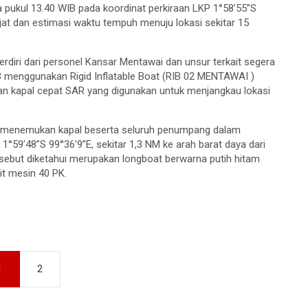
a pukul 13.40 WIB pada koordinat perkiraan LKP 1°58’55”S
jat dan estimasi waktu tempuh menuju lokasi sekitar 15
rdiri dari personel Kansar Mentawai dan unsur terkait segera
B menggunakan Rigid Inflatable Boat (RIB 02 MENTAWAI )
n kapal cepat SAR yang digunakan untuk menjangkau lokasi
an menemukan kapal beserta seluruh penumpang dalam
1°59’48”S 99°36’9”E, sekitar 1,3 NM ke arah barat daya dari
rsebut diketahui merupakan longboat berwarna putih hitam
t mesin 40 PK.
1
2