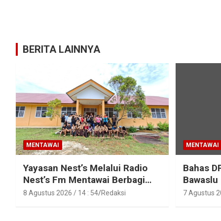
BERITA LAINNYA
MENTAWAI
MENTAWAI
Yayasan Nest’s Melalui Radio
Bahas D
Nest’s Fm Mentawai Berbagi
Bawaslu
Kasih Dengan Anak – Anak
Polres M
8 Agustus 2026 / 14 : 54
Redaksi
7 Agustus 20
Asrama SMAN 2 Sipora