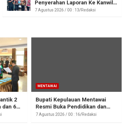
Penyerahan Laporan Ke Kanwil
Kemen ATR/BPN RI Sumbar
7 Agustus 2026 / 00 : 13
Redaksi
MENTAWAI
antik 2
Bupati Kepulauan Mentawai
a dan 6
Resmi Buka Pendidikan dan
Pelatihan Calon Paskibraka
i
7 Agustus 2026 / 00 : 16
Redaksi
epulauan
Tahun 2026