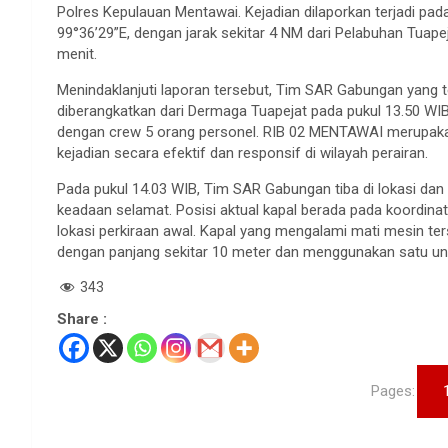
Polres Kepulauan Mentawai. Kejadian dilaporkan terjadi pad
99°36’29”E, dengan jarak sekitar 4 NM dari Pelabuhan Tuape
menit.
Menindaklanjuti laporan tersebut, Tim SAR Gabungan yang te
diberangkatkan dari Dermaga Tuapejat pada pukul 13.50 WI
dengan crew 5 orang personel. RIB 02 MENTAWAI merupaka
kejadian secara efektif dan responsif di wilayah perairan.
Pada pukul 14.03 WIB, Tim SAR Gabungan tiba di lokasi d
keadaan selamat. Posisi aktual kapal berada pada koordinat 
lokasi perkiraan awal. Kapal yang mengalami mati mesin te
dengan panjang sekitar 10 meter dan menggunakan satu uni
343
Share :
Pages: