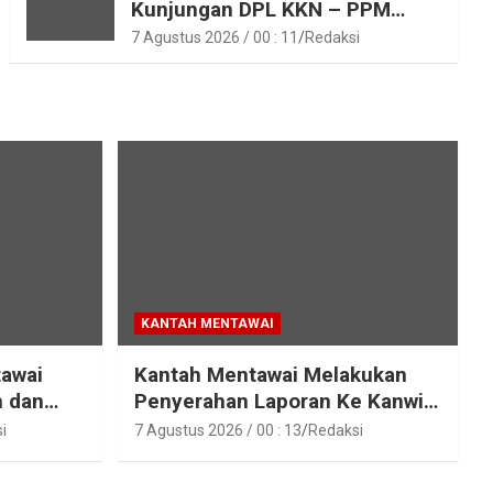
Kunjungan DPL KKN – PPM
Unand
7 Agustus 2026 / 00 : 11
Redaksi
KANTAH MENTAWAI
tawai
Kantah Mentawai Melakukan
n dan
Penyerahan Laporan Ke Kanwil
raka
Kemen ATR/BPN RI Sumbar
i
7 Agustus 2026 / 00 : 13
Redaksi