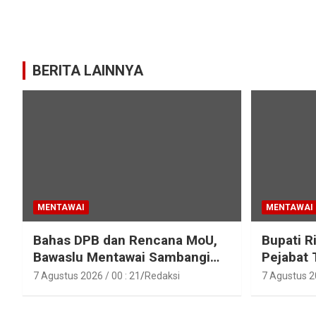
BERITA LAINNYA
MENTAWAI
MENTAWAI
Bahas DPB dan Rencana MoU,
Bupati R
Bawaslu Mentawai Sambangi
Pejabat 
Polres Mentawai
Pejabat 
7 Agustus 2026 / 00 : 21
Redaksi
7 Agustus 20
Lingkun
Mentawa