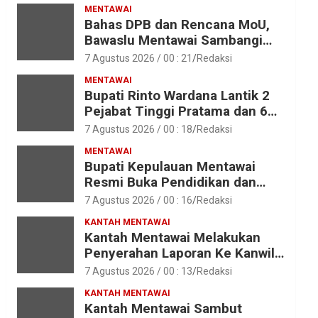
MENTAWAI
Bahas DPB dan Rencana MoU,
Bawaslu Mentawai Sambangi
Polres Mentawai
7 Agustus 2026 / 00 : 21
Redaksi
MENTAWAI
Bupati Rinto Wardana Lantik 2
Pejabat Tinggi Pratama dan 6
Pejabat Fungsional di
7 Agustus 2026 / 00 : 18
Redaksi
Lingkungan Pemkab Kepulauan
MENTAWAI
Mentawai
Bupati Kepulauan Mentawai
Resmi Buka Pendidikan dan
Pelatihan Calon Paskibraka
7 Agustus 2026 / 00 : 16
Redaksi
Tahun 2026
KANTAH MENTAWAI
Kantah Mentawai Melakukan
Penyerahan Laporan Ke Kanwil
Kemen ATR/BPN RI Sumbar
7 Agustus 2026 / 00 : 13
Redaksi
KANTAH MENTAWAI
Kantah Mentawai Sambut