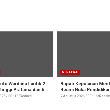
MENTAWAI
into Wardana Lantik 2
Bupati Kepulauan Men
Tinggi Pratama dan 6
Resmi Buka Pendidika
Fungsional di
Pelatihan Calon Paskib
26 / 00 : 18
Redaksi
7 Agustus 2026 / 00 : 16
Redaks
gan Pemkab Kepulauan
Tahun 2026
i