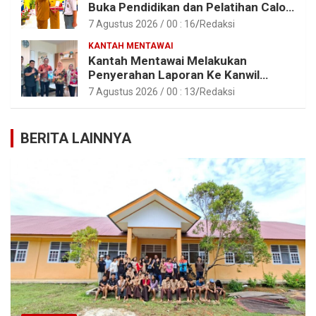
Buka Pendidikan dan Pelatihan Calon
Paskibraka Tahun 2026
7 Agustus 2026 / 00 : 16
Redaksi
KANTAH MENTAWAI
Kantah Mentawai Melakukan
Penyerahan Laporan Ke Kanwil
Kemen ATR/BPN RI Sumbar
7 Agustus 2026 / 00 : 13
Redaksi
BERITA LAINNYA