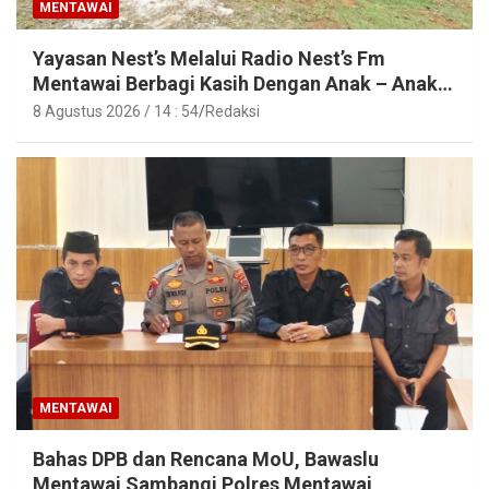
MENTAWAI
Yayasan Nest’s Melalui Radio Nest’s Fm
Mentawai Berbagi Kasih Dengan Anak – Anak
Asrama SMAN 2 Sipora
8 Agustus 2026 / 14 : 54
Redaksi
MENTAWAI
Bahas DPB dan Rencana MoU, Bawaslu
Mentawai Sambangi Polres Mentawai