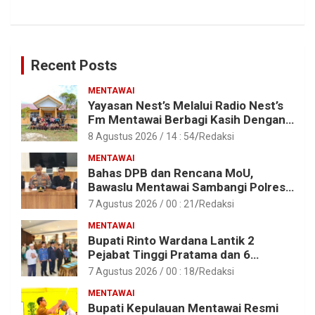
Recent Posts
MENTAWAI
Yayasan Nest’s Melalui Radio Nest’s
Fm Mentawai Berbagi Kasih Dengan
Anak – Anak Asrama SMAN 2 Sipora
8 Agustus 2026 / 14 : 54
Redaksi
MENTAWAI
Bahas DPB dan Rencana MoU,
Bawaslu Mentawai Sambangi Polres
Mentawai
7 Agustus 2026 / 00 : 21
Redaksi
MENTAWAI
Bupati Rinto Wardana Lantik 2
Pejabat Tinggi Pratama dan 6
Pejabat Fungsional di Lingkungan
7 Agustus 2026 / 00 : 18
Redaksi
Pemkab Kepulauan Mentawai
MENTAWAI
Bupati Kepulauan Mentawai Resmi