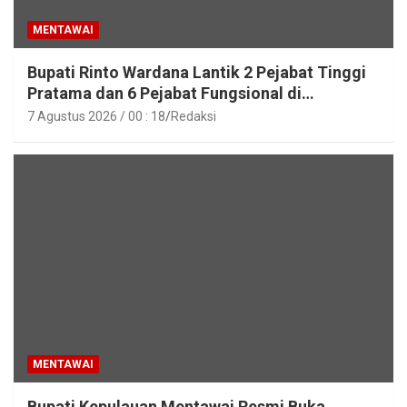
MENTAWAI
Bupati Rinto Wardana Lantik 2 Pejabat Tinggi
Pratama dan 6 Pejabat Fungsional di
Lingkungan Pemkab Kepulauan Mentawai
7 Agustus 2026 / 00 : 18
Redaksi
MENTAWAI
Bupati Kepulauan Mentawai Resmi Buka