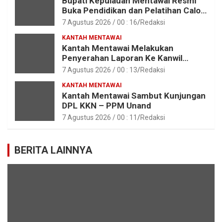
Bupati Kepulauan Mentawai Resmi
Buka Pendidikan dan Pelatihan Calon
Paskibraka Tahun 2026
7 Agustus 2026 / 00 : 16
Redaksi
KANTAH MENTAWAI
Kantah Mentawai Melakukan
Penyerahan Laporan Ke Kanwil
Kemen ATR/BPN RI Sumbar
7 Agustus 2026 / 00 : 13
Redaksi
KANTAH MENTAWAI
Kantah Mentawai Sambut Kunjungan
DPL KKN – PPM Unand
7 Agustus 2026 / 00 : 11
Redaksi
BERITA LAINNYA