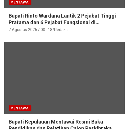
MENTAWAI
Bupati Rinto Wardana Lantik 2 Pejabat Tinggi
Pratama dan 6 Pejabat Fungsional di
Lingkungan Pemkab Kepulauan Mentawai
7 Agustus 2026 / 00 : 18
Redaksi
MENTAWAI
Bupati Kepulauan Mentawai Resmi Buka
Pendidikan dan Pelatihan Calon Paskibraka