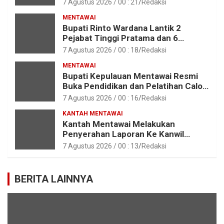
7 Agustus 2026 / 00 : 21
Redaksi
MENTAWAI
Bupati Rinto Wardana Lantik 2
Pejabat Tinggi Pratama dan 6
Pejabat Fungsional di Lingkungan
7 Agustus 2026 / 00 : 18
Redaksi
Pemkab Kepulauan Mentawai
MENTAWAI
Bupati Kepulauan Mentawai Resmi
Buka Pendidikan dan Pelatihan Calon
Paskibraka Tahun 2026
7 Agustus 2026 / 00 : 16
Redaksi
KANTAH MENTAWAI
Kantah Mentawai Melakukan
Penyerahan Laporan Ke Kanwil
Kemen ATR/BPN RI Sumbar
7 Agustus 2026 / 00 : 13
Redaksi
BERITA LAINNYA