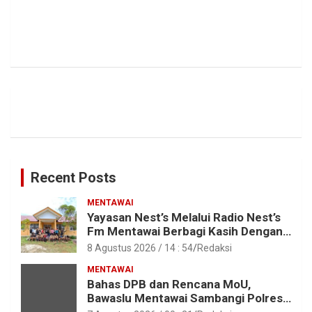
Recent Posts
MENTAWAI
Yayasan Nest’s Melalui Radio Nest’s
Fm Mentawai Berbagi Kasih Dengan
Anak – Anak Asrama SMAN 2 Sipora
8 Agustus 2026 / 14 : 54
Redaksi
MENTAWAI
Bahas DPB dan Rencana MoU,
Bawaslu Mentawai Sambangi Polres
Mentawai