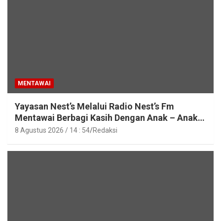
MENTAWAI
Yayasan Nest’s Melalui Radio Nest’s Fm
Mentawai Berbagi Kasih Dengan Anak – Anak
Asrama SMAN 2 Sipora
8 Agustus 2026 / 14 : 54
Redaksi