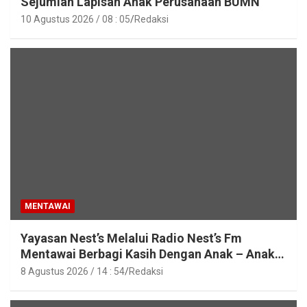
Sejumlah Lapisan Anak Perusahaan BUMN
10 Agustus 2026 / 08 : 05
Redaksi
MENTAWAI
Yayasan Nest’s Melalui Radio Nest’s Fm
Mentawai Berbagi Kasih Dengan Anak – Anak
Asrama SMAN 2 Sipora
8 Agustus 2026 / 14 : 54
Redaksi