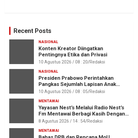
Recent Posts
NASIONAL
Konten Kreator Diingatkan
Pentingnya Etika dan Privasi
10 Agustus 2026 / 08 : 20
Redaksi
NASIONAL
Presiden Prabowo Perintahkan
Pangkas Sejumlah Lapisan Anak
Perusahaan BUMN
10 Agustus 2026 / 08 : 05
Redaksi
MENTAWAI
Yayasan Nest’s Melalui Radio Nest’s
Fm Mentawai Berbagi Kasih Dengan
Anak – Anak Asrama SMAN 2 Sipora
8 Agustus 2026 / 14 : 54
Redaksi
MENTAWAI
Bahas DPB dan Rencana MoU,