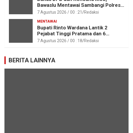
Bawaslu Mentawai Sambangi Polres
Mentawai
7 Agustus 2026 / 00 : 21
Redaksi
MENTAWAI
Bupati Rinto Wardana Lantik 2
Pejabat Tinggi Pratama dan 6
Pejabat Fungsional di Lingkungan
7 Agustus 2026 / 00 : 18
Redaksi
Pemkab Kepulauan Mentawai
BERITA LAINNYA