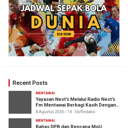
Recent Posts
MENTAWAI
Yayasan Nest’s Melalui Radio Nest’s
Fm Mentawai Berbagi Kasih Dengan
Anak – Anak Asrama SMAN 2 Sipora
8 Agustus 2026 / 14 : 54
Redaksi
MENTAWAI
Bahas DPB dan Rencana MoU,