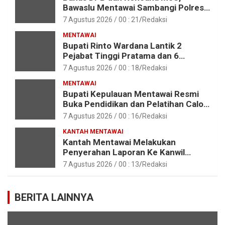
Bawaslu Mentawai Sambangi Polres
Mentawai
7 Agustus 2026 / 00 : 21
Redaksi
MENTAWAI
Bupati Rinto Wardana Lantik 2
Pejabat Tinggi Pratama dan 6
Pejabat Fungsional di Lingkungan
7 Agustus 2026 / 00 : 18
Redaksi
Pemkab Kepulauan Mentawai
MENTAWAI
Bupati Kepulauan Mentawai Resmi
Buka Pendidikan dan Pelatihan Calon
Paskibraka Tahun 2026
7 Agustus 2026 / 00 : 16
Redaksi
KANTAH MENTAWAI
Kantah Mentawai Melakukan
Penyerahan Laporan Ke Kanwil
Kemen ATR/BPN RI Sumbar
7 Agustus 2026 / 00 : 13
Redaksi
BERITA LAINNYA