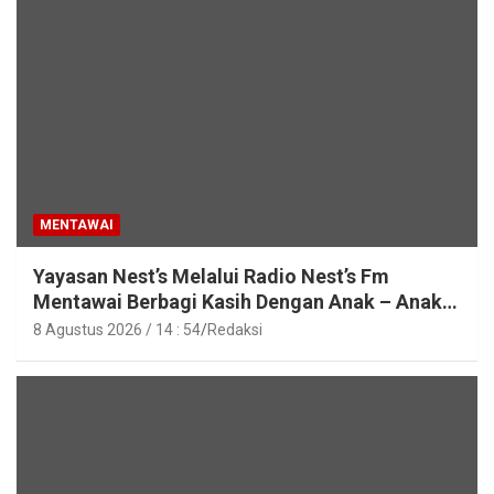
MENTAWAI
Yayasan Nest’s Melalui Radio Nest’s Fm
Mentawai Berbagi Kasih Dengan Anak – Anak
Asrama SMAN 2 Sipora
8 Agustus 2026 / 14 : 54
Redaksi