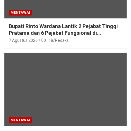
MENTAWAI
Bupati Rinto Wardana Lantik 2 Pejabat Tinggi
Pratama dan 6 Pejabat Fungsional di
Lingkungan Pemkab Kepulauan Mentawai
7 Agustus 2026 / 00 : 18
Redaksi
MENTAWAI