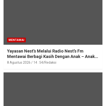
MENTAWAI
Yayasan Nest’s Melalui Radio Nest’s Fm
Mentawai Berbagi Kasih Dengan Anak – Anak
Asrama SMAN 2 Sipora
8 Agustus 2026 / 14 : 54
Redaksi