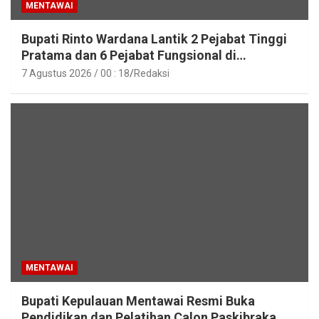
MENTAWAI
Bupati Rinto Wardana Lantik 2 Pejabat Tinggi
Pratama dan 6 Pejabat Fungsional di
Lingkungan Pemkab Kepulauan Mentawai
7 Agustus 2026 / 00 : 18
Redaksi
MENTAWAI
Bupati Kepulauan Mentawai Resmi Buka
Pendidikan dan Pelatihan Calon Paskibraka