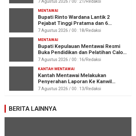
7 Agustus 2026 / 00 : 21
Redaksi
MENTAWAI
Bupati Rinto Wardana Lantik 2
Pejabat Tinggi Pratama dan 6
Pejabat Fungsional di Lingkungan
7 Agustus 2026 / 00 : 18
Redaksi
Pemkab Kepulauan Mentawai
MENTAWAI
Bupati Kepulauan Mentawai Resmi
Buka Pendidikan dan Pelatihan Calon
Paskibraka Tahun 2026
7 Agustus 2026 / 00 : 16
Redaksi
KANTAH MENTAWAI
Kantah Mentawai Melakukan
Penyerahan Laporan Ke Kanwil
Kemen ATR/BPN RI Sumbar
7 Agustus 2026 / 00 : 13
Redaksi
BERITA LAINNYA