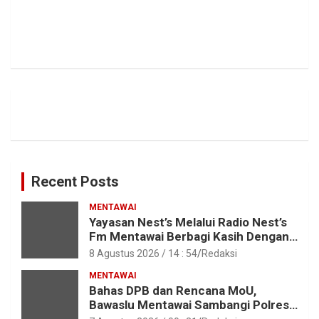
Recent Posts
MENTAWAI
Yayasan Nest’s Melalui Radio Nest’s
Fm Mentawai Berbagi Kasih Dengan
Anak – Anak Asrama SMAN 2 Sipora
8 Agustus 2026 / 14 : 54
Redaksi
MENTAWAI
Bahas DPB dan Rencana MoU,
Bawaslu Mentawai Sambangi Polres
Mentawai