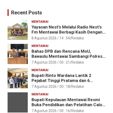
Recent Posts
MENTAWAI
Yayasan Nest’s Melalui Radio Nest’s
Fm Mentawai Berbagi Kasih Dengan
Anak – Anak Asrama SMAN 2 Sipora
8 Agustus 2026 / 14 : 54
Redaksi
MENTAWAI
Bahas DPB dan Rencana MoU,
Bawaslu Mentawai Sambangi Polres
Mentawai
7 Agustus 2026 / 00 : 21
Redaksi
MENTAWAI
Bupati Rinto Wardana Lantik 2
Pejabat Tinggi Pratama dan 6
Pejabat Fungsional di Lingkungan
7 Agustus 2026 / 00 : 18
Redaksi
Pemkab Kepulauan Mentawai
MENTAWAI
Bupati Kepulauan Mentawai Resmi
Buka Pendidikan dan Pelatihan Calon
Paskibraka Tahun 2026
7 Agustus 2026 / 00 : 16
Redaksi