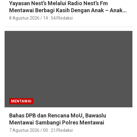
Yayasan Nest’s Melalui Radio Nest’s Fm
Mentawai Berbagi Kasih Dengan Anak – Anak
Asrama SMAN 2 Sipora
8 Agustus 2026 / 14 : 54
Redaksi
MENTAWAI
Bahas DPB dan Rencana MoU, Bawaslu
Mentawai Sambangi Polres Mentawai
7 Agustus 2026 / 00 : 21
Redaksi