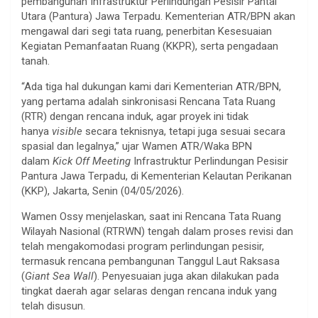
pembangunan Infrastruktur Perlindungan Pesisir Pantai
Utara (Pantura) Jawa Terpadu. Kementerian ATR/BPN akan
mengawal dari segi tata ruang, penerbitan Kesesuaian
Kegiatan Pemanfaatan Ruang (KKPR), serta pengadaan
tanah.
“Ada tiga hal dukungan kami dari Kementerian ATR/BPN,
yang pertama adalah sinkronisasi Rencana Tata Ruang
(RTR) dengan rencana induk, agar proyek ini tidak
hanya
visible
secara teknisnya, tetapi juga sesuai secara
spasial dan legalnya,” ujar Wamen ATR/Waka BPN
dalam
Kick Off Meeting
Infrastruktur Perlindungan Pesisir
Pantura Jawa Terpadu, di Kementerian Kelautan Perikanan
(KKP), Jakarta, Senin (04/05/2026).
Wamen Ossy menjelaskan, saat ini Rencana Tata Ruang
Wilayah Nasional (RTRWN) tengah dalam proses revisi dan
telah mengakomodasi program perlindungan pesisir,
termasuk rencana pembangunan Tanggul Laut Raksasa
(
Giant Sea Wall
). Penyesuaian juga akan dilakukan pada
tingkat daerah agar selaras dengan rencana induk yang
telah disusun.