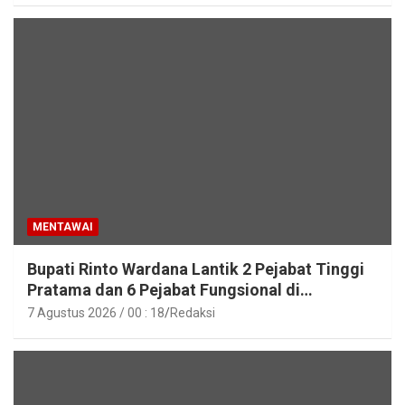
MENTAWAI
Bupati Rinto Wardana Lantik 2 Pejabat Tinggi
Pratama dan 6 Pejabat Fungsional di
Lingkungan Pemkab Kepulauan Mentawai
7 Agustus 2026 / 00 : 18
Redaksi