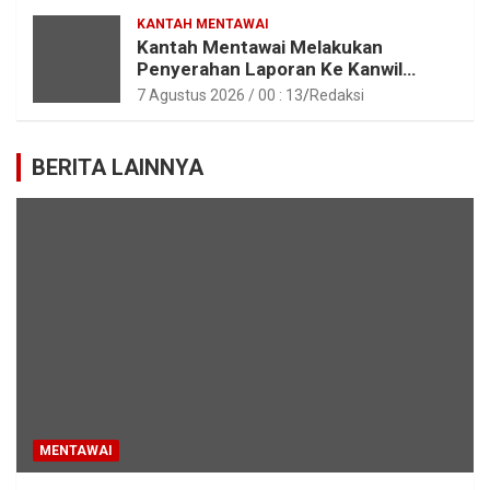
KANTAH MENTAWAI
Kantah Mentawai Melakukan
Penyerahan Laporan Ke Kanwil
Kemen ATR/BPN RI Sumbar
7 Agustus 2026 / 00 : 13
Redaksi
BERITA LAINNYA
MENTAWAI