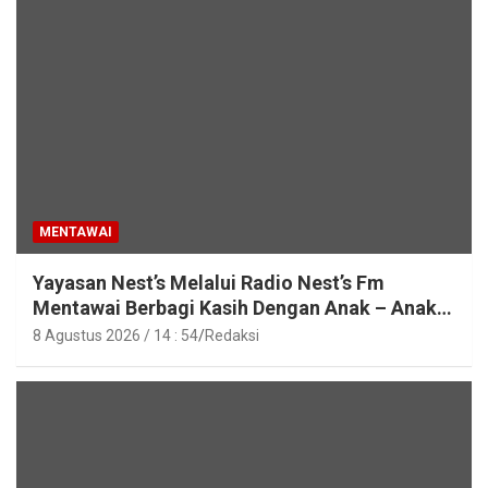
MENTAWAI
Yayasan Nest’s Melalui Radio Nest’s Fm
Mentawai Berbagi Kasih Dengan Anak – Anak
Asrama SMAN 2 Sipora
8 Agustus 2026 / 14 : 54
Redaksi