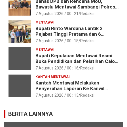
Bahas DPB dan Rencana MoU,
Bawaslu Mentawai Sambangi Polres
Mentawai
7 Agustus 2026 / 00 : 21
Redaksi
MENTAWAI
Bupati Rinto Wardana Lantik 2
Pejabat Tinggi Pratama dan 6
Pejabat Fungsional di Lingkungan
7 Agustus 2026 / 00 : 18
Redaksi
Pemkab Kepulauan Mentawai
MENTAWAI
Bupati Kepulauan Mentawai Resmi
Buka Pendidikan dan Pelatihan Calon
Paskibraka Tahun 2026
7 Agustus 2026 / 00 : 16
Redaksi
KANTAH MENTAWAI
Kantah Mentawai Melakukan
Penyerahan Laporan Ke Kanwil
Kemen ATR/BPN RI Sumbar
7 Agustus 2026 / 00 : 13
Redaksi
BERITA LAINNYA