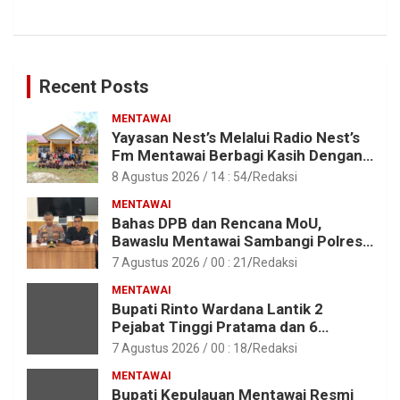
Recent Posts
MENTAWAI
Yayasan Nest’s Melalui Radio Nest’s
Fm Mentawai Berbagi Kasih Dengan
Anak – Anak Asrama SMAN 2 Sipora
8 Agustus 2026 / 14 : 54
Redaksi
MENTAWAI
Bahas DPB dan Rencana MoU,
Bawaslu Mentawai Sambangi Polres
Mentawai
7 Agustus 2026 / 00 : 21
Redaksi
MENTAWAI
Bupati Rinto Wardana Lantik 2
Pejabat Tinggi Pratama dan 6
Pejabat Fungsional di Lingkungan
7 Agustus 2026 / 00 : 18
Redaksi
Pemkab Kepulauan Mentawai
MENTAWAI
Bupati Kepulauan Mentawai Resmi