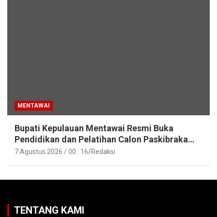
MENTAWAI
Bupati Kepulauan Mentawai Resmi Buka
Pendidikan dan Pelatihan Calon Paskibraka
Tahun 2026
7 Agustus 2026 / 00 : 16
Redaksi
TENTANG KAMI