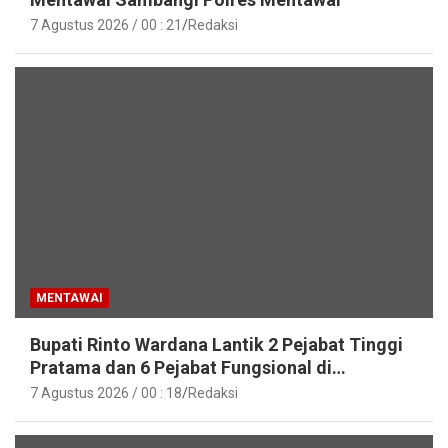
7 Agustus 2026 / 00 : 21
Redaksi
MENTAWAI
Bupati Rinto Wardana Lantik 2 Pejabat Tinggi
Pratama dan 6 Pejabat Fungsional di
Lingkungan Pemkab Kepulauan Mentawai
7 Agustus 2026 / 00 : 18
Redaksi