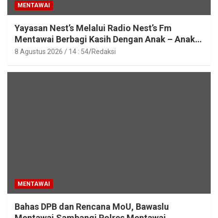
MENTAWAI
Yayasan Nest’s Melalui Radio Nest’s Fm
Mentawai Berbagi Kasih Dengan Anak – Anak
Asrama SMAN 2 Sipora
8 Agustus 2026 / 14 : 54
Redaksi
MENTAWAI
Bahas DPB dan Rencana MoU, Bawaslu
Mentawai Sambangi Polres Mentawai