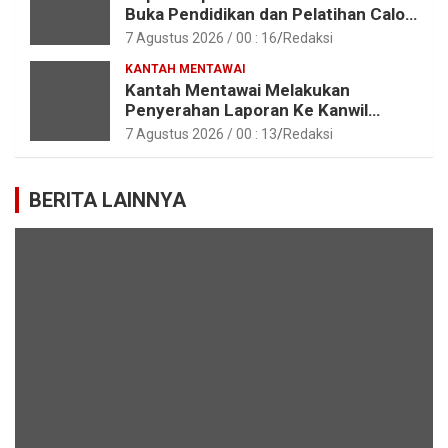
Buka Pendidikan dan Pelatihan Calon
Paskibraka Tahun 2026
7 Agustus 2026 / 00 : 16
Redaksi
KANTAH MENTAWAI
Kantah Mentawai Melakukan
Penyerahan Laporan Ke Kanwil
Kemen ATR/BPN RI Sumbar
7 Agustus 2026 / 00 : 13
Redaksi
BERITA LAINNYA