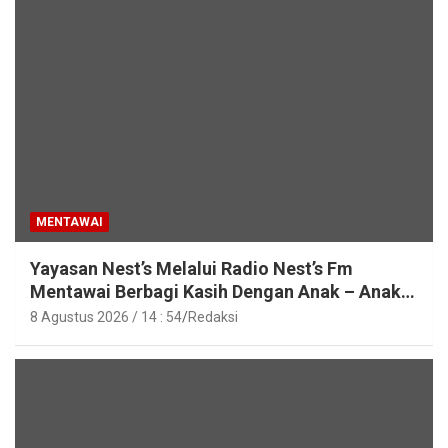
MENTAWAI
Yayasan Nest’s Melalui Radio Nest’s Fm
Mentawai Berbagi Kasih Dengan Anak – Anak
Asrama SMAN 2 Sipora
8 Agustus 2026 / 14 : 54
Redaksi