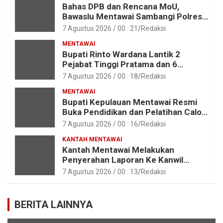
Bahas DPB dan Rencana MoU,
Bawaslu Mentawai Sambangi Polres
Mentawai
7 Agustus 2026 / 00 : 21
Redaksi
MENTAWAI
Bupati Rinto Wardana Lantik 2
Pejabat Tinggi Pratama dan 6
Pejabat Fungsional di Lingkungan
7 Agustus 2026 / 00 : 18
Redaksi
Pemkab Kepulauan Mentawai
MENTAWAI
Bupati Kepulauan Mentawai Resmi
Buka Pendidikan dan Pelatihan Calon
Paskibraka Tahun 2026
7 Agustus 2026 / 00 : 16
Redaksi
KANTAH MENTAWAI
Kantah Mentawai Melakukan
Penyerahan Laporan Ke Kanwil
Kemen ATR/BPN RI Sumbar
7 Agustus 2026 / 00 : 13
Redaksi
BERITA LAINNYA