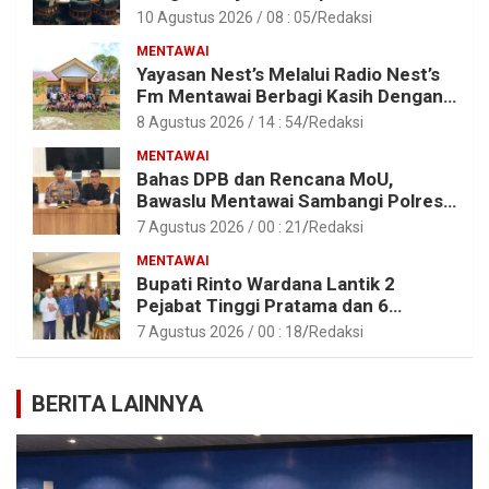
Perusahaan BUMN
10 Agustus 2026 / 08 : 05
Redaksi
MENTAWAI
Yayasan Nest’s Melalui Radio Nest’s
Fm Mentawai Berbagi Kasih Dengan
Anak – Anak Asrama SMAN 2 Sipora
8 Agustus 2026 / 14 : 54
Redaksi
MENTAWAI
Bahas DPB dan Rencana MoU,
Bawaslu Mentawai Sambangi Polres
Mentawai
7 Agustus 2026 / 00 : 21
Redaksi
MENTAWAI
Bupati Rinto Wardana Lantik 2
Pejabat Tinggi Pratama dan 6
Pejabat Fungsional di Lingkungan
7 Agustus 2026 / 00 : 18
Redaksi
Pemkab Kepulauan Mentawai
BERITA LAINNYA