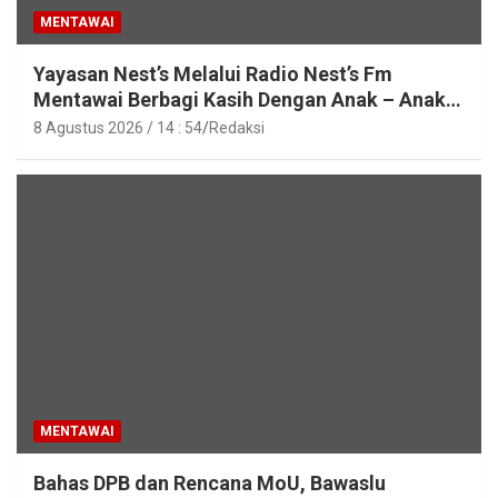
MENTAWAI
Yayasan Nest’s Melalui Radio Nest’s Fm
Mentawai Berbagi Kasih Dengan Anak – Anak
Asrama SMAN 2 Sipora
8 Agustus 2026 / 14 : 54
Redaksi
MENTAWAI
Bahas DPB dan Rencana MoU, Bawaslu