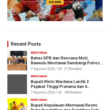
Recent Posts
MENTAWAI
Bahas DPB dan Rencana MoU,
Bawaslu Mentawai Sambangi Polres
Mentawai
7 Agustus 2026 / 00 : 21
Redaksi
MENTAWAI
Bupati Rinto Wardana Lantik 2
Pejabat Tinggi Pratama dan 6
Pejabat Fungsional di Lingkungan
7 Agustus 2026 / 00 : 18
Redaksi
Pemkab Kepulauan Mentawai
MENTAWAI
Bupati Kepulauan Mentawai Resmi
Buka Pendidikan dan Pelatihan Calon