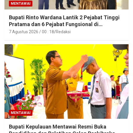
MENTAWAI
Bupati Rinto Wardana Lantik 2 Pejabat Tinggi
Pratama dan 6 Pejabat Fungsional di
Lingkungan Pemkab Kepulauan Mentawai
7 Agustus 2026 / 00 : 18
Redaksi
MENTAWAI
Bupati Kepulauan Mentawai Resmi Buka