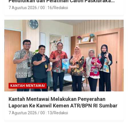
Pendidikan dan Pelatihan Calon Paskibraka
Tahun 2026
7 Agustus 2026 / 00 : 16
Redaksi
KANTAH MENTAWAI
Kantah Mentawai Melakukan Penyerahan
Laporan Ke Kanwil Kemen ATR/BPN RI Sumbar
7 Agustus 2026 / 00 : 13
Redaksi