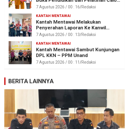
Paskibraka Tahun 2026
7 Agustus 2026 / 00 : 16
Redaksi
KANTAH MENTAWAI
Kantah Mentawai Melakukan
Penyerahan Laporan Ke Kanwil
Kemen ATR/BPN RI Sumbar
7 Agustus 2026 / 00 : 13
Redaksi
KANTAH MENTAWAI
Kantah Mentawai Sambut Kunjungan
DPL KKN – PPM Unand
7 Agustus 2026 / 00 : 11
Redaksi
BERITA LAINNYA