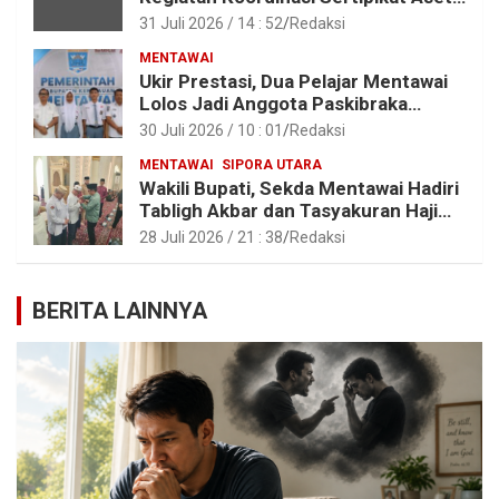
Tanah Pemkab Mentawai
31 Juli 2026 / 14 : 52
Redaksi
MENTAWAI
Ukir Prestasi, Dua Pelajar Mentawai
Lolos Jadi Anggota Paskibraka
Provinsi Sumbar
30 Juli 2026 / 10 : 01
Redaksi
MENTAWAI
SIPORA UTARA
Wakili Bupati, Sekda Mentawai Hadiri
Tabligh Akbar dan Tasyakuran Haji
2026 di Kota Padang
28 Juli 2026 / 21 : 38
Redaksi
BERITA LAINNYA