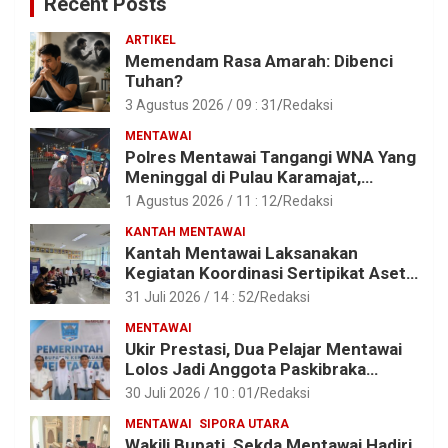
Recent Posts
ARTIKEL
Memendam Rasa Amarah: Dibenci
Tuhan?
3 Agustus 2026 / 09 : 31
Redaksi
MENTAWAI
Polres Mentawai Tangangi WNA Yang
Meninggal di Pulau Karamajat,
Sibaday
1 Agustus 2026 / 11 : 12
Redaksi
KANTAH MENTAWAI
Kantah Mentawai Laksanakan
Kegiatan Koordinasi Sertipikat Aset
Tanah Pemkab Mentawai
31 Juli 2026 / 14 : 52
Redaksi
MENTAWAI
Ukir Prestasi, Dua Pelajar Mentawai
Lolos Jadi Anggota Paskibraka
Provinsi Sumbar
30 Juli 2026 / 10 : 01
Redaksi
MENTAWAI
SIPORA UTARA
Wakili Bupati, Sekda Mentawai Hadiri