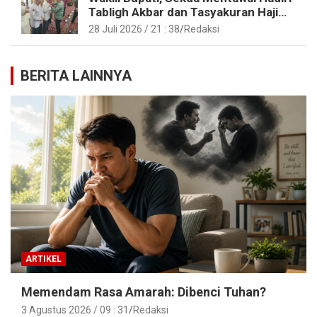
Tabligh Akbar dan Tasyakuran Haji
2026 di Kota Padang
28 Juli 2026 / 21 : 38
Redaksi
BERITA LAINNYA
ARTIKEL
Memendam Rasa Amarah: Dibenci Tuhan?
3 Agustus 2026 / 09 : 31
Redaksi