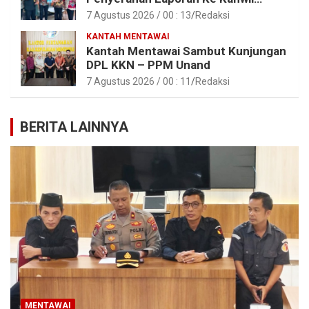
Kemen ATR/BPN RI Sumbar
7 Agustus 2026 / 00 : 13
Redaksi
KANTAH MENTAWAI
Kantah Mentawai Sambut Kunjungan
DPL KKN – PPM Unand
7 Agustus 2026 / 00 : 11
Redaksi
BERITA LAINNYA
MENTAWAI