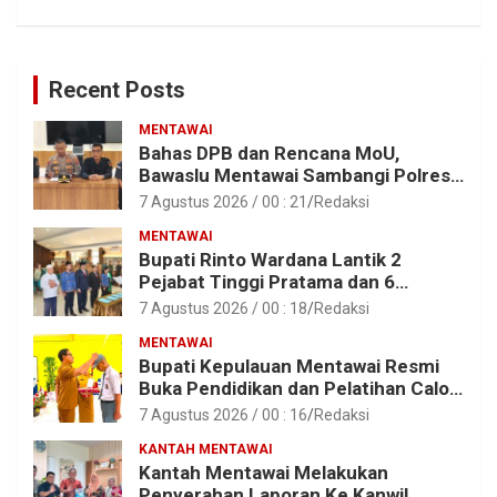
Recent Posts
MENTAWAI
Bahas DPB dan Rencana MoU,
Bawaslu Mentawai Sambangi Polres
Mentawai
7 Agustus 2026 / 00 : 21
Redaksi
MENTAWAI
Bupati Rinto Wardana Lantik 2
Pejabat Tinggi Pratama dan 6
Pejabat Fungsional di Lingkungan
7 Agustus 2026 / 00 : 18
Redaksi
Pemkab Kepulauan Mentawai
MENTAWAI
Bupati Kepulauan Mentawai Resmi
Buka Pendidikan dan Pelatihan Calon
Paskibraka Tahun 2026
7 Agustus 2026 / 00 : 16
Redaksi
KANTAH MENTAWAI
Kantah Mentawai Melakukan
Penyerahan Laporan Ke Kanwil