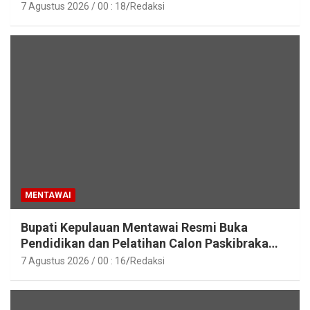
Lingkungan Pemkab Kepulauan Mentawai
7 Agustus 2026 / 00 : 18
Redaksi
MENTAWAI
Bupati Kepulauan Mentawai Resmi Buka
Pendidikan dan Pelatihan Calon Paskibraka
Tahun 2026
7 Agustus 2026 / 00 : 16
Redaksi