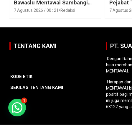
Bawaslu Mentawai Sambangi
Pejabat 
Polres Mentawai
Pejabat 
7 Agustus 2026 / 00 : 21
Redaksi
7 Agustus 20
Lingkun
Mentawa
TENTANG KAMI
PT. SU
Dengan Rahm
bisa memban
MENTAWAI.
KODE ETIK
Harapan da
SEKILAS TENTANG KAMI
MENTAWAI bi
positif bagi
ini juga memi
1
63122 yang s