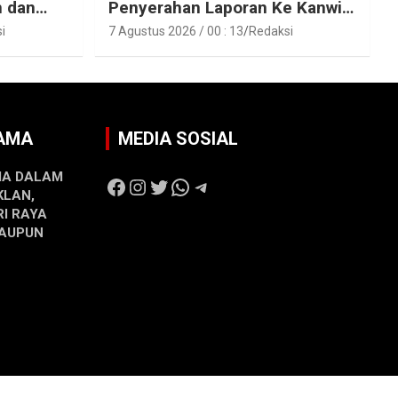
n dan
Penyerahan Laporan Ke Kanwil
raka
Kemen ATR/BPN RI Sumbar
i
7 Agustus 2026 / 00 : 13
Redaksi
SAMA
MEDIA SOSIAL
MA DALAM
Facebook
Instagram
Twitter
WhatsApp
Telegram
KLAN,
RI RAYA
MAUPUN