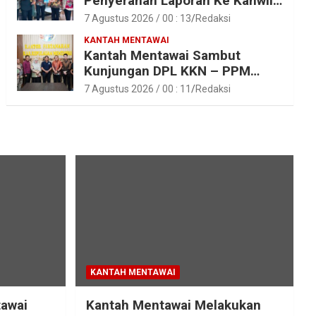
Penyerahan Laporan Ke Kanwil
Kemen ATR/BPN RI Sumbar
7 Agustus 2026 / 00 : 13
Redaksi
KANTAH MENTAWAI
Kantah Mentawai Sambut
Kunjungan DPL KKN – PPM
Unand
7 Agustus 2026 / 00 : 11
Redaksi
KANTAH MENTAWAI
tawai
Kantah Mentawai Melakukan