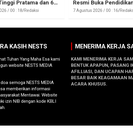
Tinggi Pratama dan 6
Resmi Buka Pendidika
Fungsional di
Pelatihan Calon Paskib
26 / 00 : 18
Redaksi
7 Agustus 2026 / 00 : 16
Redaks
gan Pemkab Kepulauan
Tahun 2026
i
ARA KASIH NESTS
MENERIMA KERJA 
at Tuhan Yang Maha Esa kami
KAMI MENERIMA KERJA SA
gun website NESTS MEDIA
BENTUK APAPUN, PASANG I
AFILLIASI, DAN UCAPAN HA
BESAR BAIK KEAGAMAAN 
n doa semoga NESTS MEDIA
ACARA KHUSUS.
sa memberikan informasi
 masyarakat Mentawai. Website
liki izin NIB dengan kode KBLI
ah.