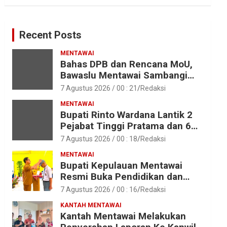
Recent Posts
MENTAWAI
Bahas DPB dan Rencana MoU,
Bawaslu Mentawai Sambangi
Polres Mentawai
7 Agustus 2026 / 00 : 21
Redaksi
MENTAWAI
Bupati Rinto Wardana Lantik 2
Pejabat Tinggi Pratama dan 6
Pejabat Fungsional di
7 Agustus 2026 / 00 : 18
Redaksi
Lingkungan Pemkab Kepulauan
MENTAWAI
Mentawai
Bupati Kepulauan Mentawai
Resmi Buka Pendidikan dan
Pelatihan Calon Paskibraka
7 Agustus 2026 / 00 : 16
Redaksi
Tahun 2026
KANTAH MENTAWAI
Kantah Mentawai Melakukan