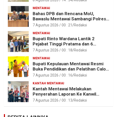
MENTAWAI
Bahas DPB dan Rencana MoU,
Bawaslu Mentawai Sambangi Polres
Mentawai
7 Agustus 2026 / 00 : 21
Redaksi
MENTAWAI
Bupati Rinto Wardana Lantik 2
Pejabat Tinggi Pratama dan 6
Pejabat Fungsional di Lingkungan
7 Agustus 2026 / 00 : 18
Redaksi
Pemkab Kepulauan Mentawai
MENTAWAI
Bupati Kepulauan Mentawai Resmi
Buka Pendidikan dan Pelatihan Calon
Paskibraka Tahun 2026
7 Agustus 2026 / 00 : 16
Redaksi
KANTAH MENTAWAI
Kantah Mentawai Melakukan
Penyerahan Laporan Ke Kanwil
Kemen ATR/BPN RI Sumbar
7 Agustus 2026 / 00 : 13
Redaksi