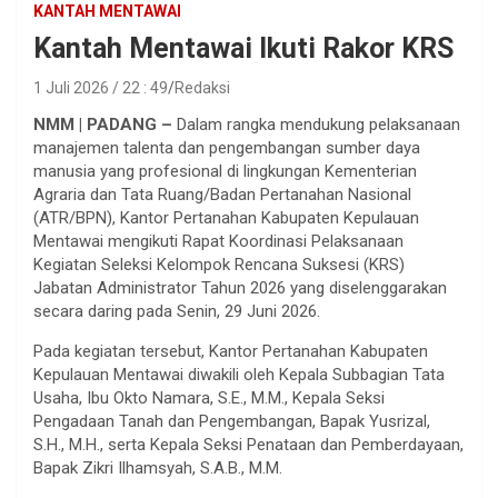
KANTAH MENTAWAI
Kantah Mentawai Ikuti Rakor KRS
1 Juli 2026 / 22 : 49
Redaksi
NMM | PADANG –
Dalam rangka mendukung pelaksanaan
manajemen talenta dan pengembangan sumber daya
manusia yang profesional di lingkungan Kementerian
Agraria dan Tata Ruang/Badan Pertanahan Nasional
(ATR/BPN), Kantor Pertanahan Kabupaten Kepulauan
Mentawai mengikuti Rapat Koordinasi Pelaksanaan
Kegiatan Seleksi Kelompok Rencana Suksesi (KRS)
Jabatan Administrator Tahun 2026 yang diselenggarakan
secara daring pada Senin, 29 Juni 2026.
Pada kegiatan tersebut, Kantor Pertanahan Kabupaten
Kepulauan Mentawai diwakili oleh Kepala Subbagian Tata
Usaha, Ibu Okto Namara, S.E., M.M., Kepala Seksi
Pengadaan Tanah dan Pengembangan, Bapak Yusrizal,
S.H., M.H., serta Kepala Seksi Penataan dan Pemberdayaan,
Bapak Zikri Ilhamsyah, S.A.B., M.M.