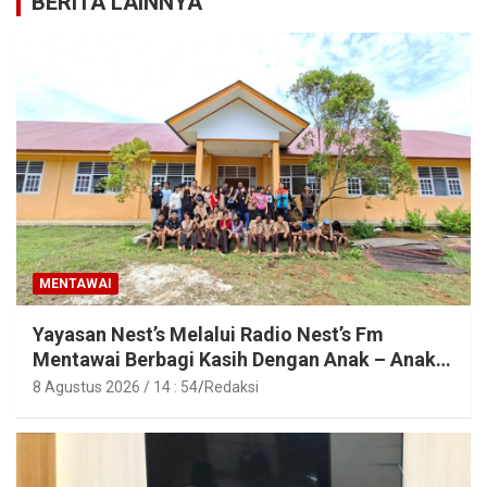
BERITA LAINNYA
MENTAWAI
Yayasan Nest’s Melalui Radio Nest’s Fm
Mentawai Berbagi Kasih Dengan Anak – Anak
Asrama SMAN 2 Sipora
8 Agustus 2026 / 14 : 54
Redaksi