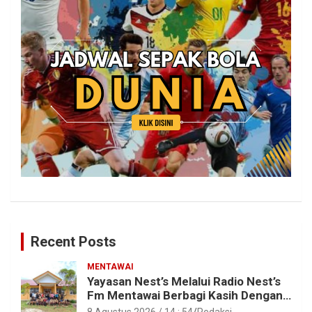
Recent Posts
MENTAWAI
Yayasan Nest’s Melalui Radio Nest’s
Fm Mentawai Berbagi Kasih Dengan
Anak – Anak Asrama SMAN 2 Sipora
8 Agustus 2026 / 14 : 54
Redaksi