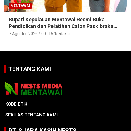
MENTAWAI
Bupati Kepulauan Mentawai Resmi Buka
Pendidikan dan Pelatihan Calon Paskibraka
Tahun 2026
7 Agustus 2026 / 00 : 16
Redaksi
TENTANG KAMI
KODE ETIK
SEKILAS TENTANG KAMI
PT. SUARA KASIH NESTS