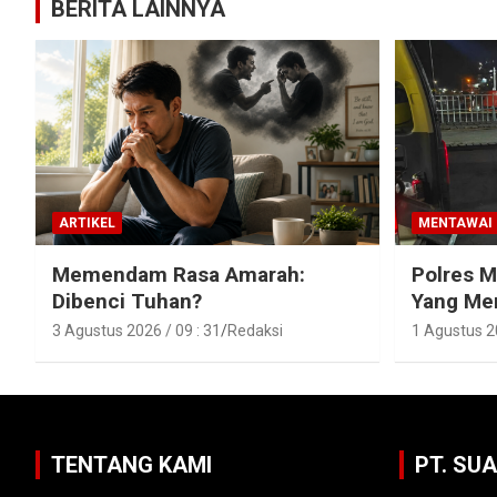
BERITA LAINNYA
ARTIKEL
MENTAWAI
Memendam Rasa Amarah:
Polres 
Dibenci Tuhan?
Yang Men
Karamaja
3 Agustus 2026 / 09 : 31
Redaksi
1 Agustus 20
TENTANG KAMI
PT. SU