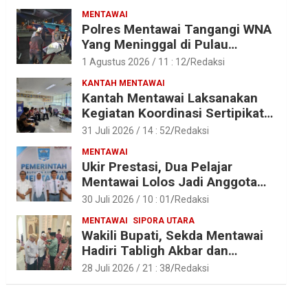
MENTAWAI
Polres Mentawai Tangangi WNA
Yang Meninggal di Pulau
Karamajat, Sibaday
1 Agustus 2026 / 11 : 12
Redaksi
KANTAH MENTAWAI
Kantah Mentawai Laksanakan
Kegiatan Koordinasi Sertipikat
Aset Tanah Pemkab Mentawai
31 Juli 2026 / 14 : 52
Redaksi
MENTAWAI
Ukir Prestasi, Dua Pelajar
Mentawai Lolos Jadi Anggota
Paskibraka Provinsi Sumbar
30 Juli 2026 / 10 : 01
Redaksi
MENTAWAI
SIPORA UTARA
Wakili Bupati, Sekda Mentawai
Hadiri Tabligh Akbar dan
Tasyakuran Haji 2026 di Kota
28 Juli 2026 / 21 : 38
Redaksi
Padang