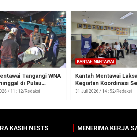
KANTAH MENTAWAI
Mentawai Tangangi WNA
Kantah Mentawai Laks
inggal di Pulau
Kegiatan Koordinasi Se
t, Sibaday
Aset Tanah Pemkab M
26 / 11 : 12
Redaksi
31 Juli 2026 / 14 : 52
Redaksi
ARA KASIH NESTS
MENERIMA KERJA 