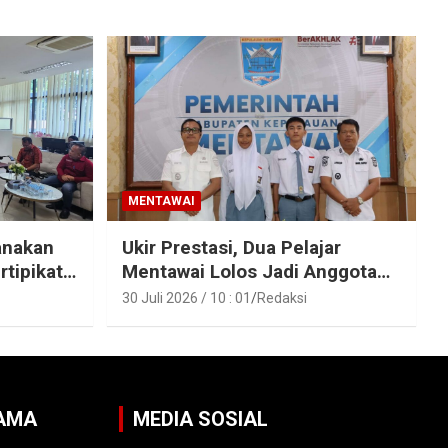
MENTAWAI
anakan
Ukir Prestasi, Dua Pelajar
rtipikat
Mentawai Lolos Jadi Anggota
entawai
Paskibraka Provinsi Sumbar
30 Juli 2026 / 10 : 01
Redaksi
SAMA
MEDIA SOSIAL