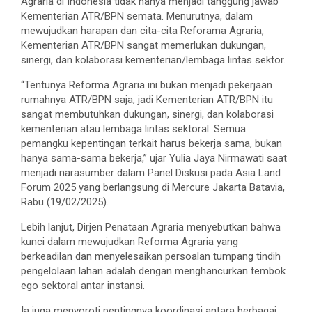
Agraria di Indonesia tidak hanya menjadi tanggung jawab
Kementerian ATR/BPN semata. Menurutnya, dalam
mewujudkan harapan dan cita-cita Reforama Agraria,
Kementerian ATR/BPN sangat memerlukan dukungan,
sinergi, dan kolaborasi kementerian/lembaga lintas sektor.
“Tentunya Reforma Agraria ini bukan menjadi pekerjaan
rumahnya ATR/BPN saja, jadi Kementerian ATR/BPN itu
sangat membutuhkan dukungan, sinergi, dan kolaborasi
kementerian atau lembaga lintas sektoral. Semua
pemangku kepentingan terkait harus bekerja sama, bukan
hanya sama-sama bekerja,” ujar Yulia Jaya Nirmawati saat
menjadi narasumber dalam Panel Diskusi pada Asia Land
Forum 2025 yang berlangsung di Mercure Jakarta Batavia,
Rabu (19/02/2025).
Lebih lanjut, Dirjen Penataan Agraria menyebutkan bahwa
kunci dalam mewujudkan Reforma Agraria yang
berkeadilan dan menyelesaikan persoalan tumpang tindih
pengelolaan lahan adalah dengan menghancurkan tembok
ego sektoral antar instansi.
Ia juga menyoroti pentingnya koordinasi antara berbagai