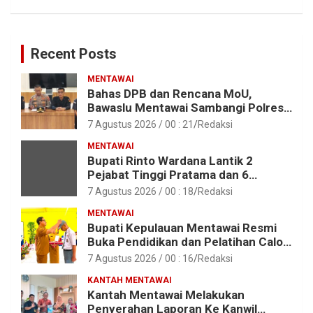
Recent Posts
MENTAWAI
Bahas DPB dan Rencana MoU,
Bawaslu Mentawai Sambangi Polres
Mentawai
7 Agustus 2026 / 00 : 21
Redaksi
MENTAWAI
Bupati Rinto Wardana Lantik 2
Pejabat Tinggi Pratama dan 6
Pejabat Fungsional di Lingkungan
7 Agustus 2026 / 00 : 18
Redaksi
Pemkab Kepulauan Mentawai
MENTAWAI
Bupati Kepulauan Mentawai Resmi
Buka Pendidikan dan Pelatihan Calon
Paskibraka Tahun 2026
7 Agustus 2026 / 00 : 16
Redaksi
KANTAH MENTAWAI
Kantah Mentawai Melakukan
Penyerahan Laporan Ke Kanwil