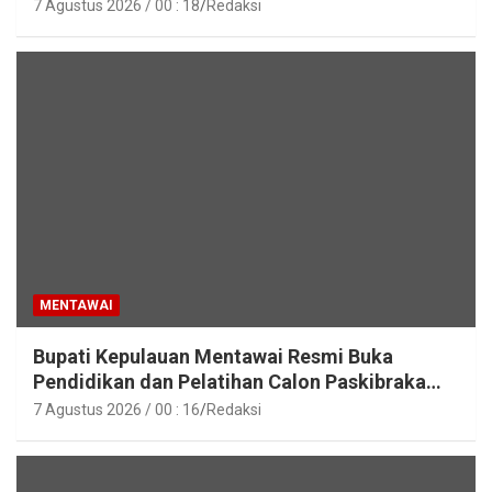
Lingkungan Pemkab Kepulauan Mentawai
7 Agustus 2026 / 00 : 18
Redaksi
MENTAWAI
Bupati Kepulauan Mentawai Resmi Buka
Pendidikan dan Pelatihan Calon Paskibraka
Tahun 2026
7 Agustus 2026 / 00 : 16
Redaksi