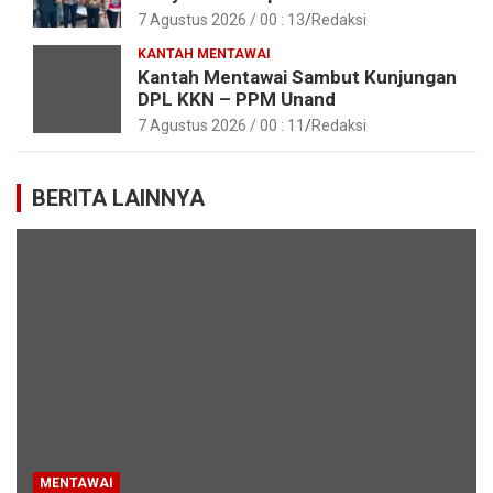
Kemen ATR/BPN RI Sumbar
7 Agustus 2026 / 00 : 13
Redaksi
KANTAH MENTAWAI
Kantah Mentawai Sambut Kunjungan
DPL KKN – PPM Unand
7 Agustus 2026 / 00 : 11
Redaksi
BERITA LAINNYA
MENTAWAI