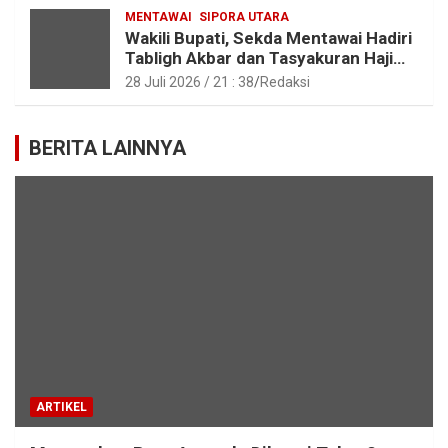
MENTAWAI
SIPORA UTARA
Wakili Bupati, Sekda Mentawai Hadiri
Tabligh Akbar dan Tasyakuran Haji
2026 di Kota Padang
28 Juli 2026 / 21 : 38
Redaksi
BERITA LAINNYA
ARTIKEL