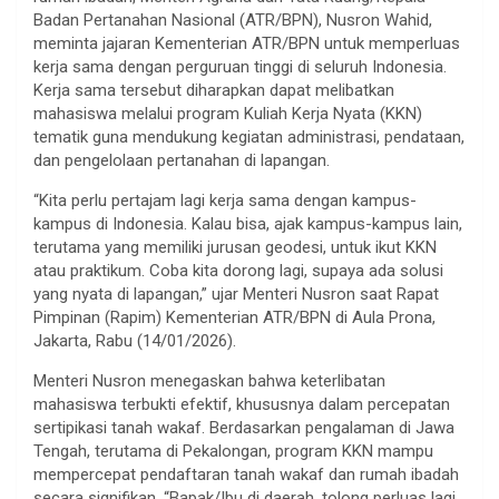
Badan Pertanahan Nasional (ATR/BPN), Nusron Wahid,
meminta jajaran Kementerian ATR/BPN untuk memperluas
kerja sama dengan perguruan tinggi di seluruh Indonesia.
Kerja sama tersebut diharapkan dapat melibatkan
mahasiswa melalui program Kuliah Kerja Nyata (KKN)
tematik guna mendukung kegiatan administrasi, pendataan,
dan pengelolaan pertanahan di lapangan.
“Kita perlu pertajam lagi kerja sama dengan kampus-
kampus di Indonesia. Kalau bisa, ajak kampus-kampus lain,
terutama yang memiliki jurusan geodesi, untuk ikut KKN
atau praktikum. Coba kita dorong lagi, supaya ada solusi
yang nyata di lapangan,” ujar Menteri Nusron saat Rapat
Pimpinan (Rapim) Kementerian ATR/BPN di Aula Prona,
Jakarta, Rabu (14/01/2026).
Menteri Nusron menegaskan bahwa keterlibatan
mahasiswa terbukti efektif, khususnya dalam percepatan
sertipikasi tanah wakaf. Berdasarkan pengalaman di Jawa
Tengah, terutama di Pekalongan, program KKN mampu
mempercepat pendaftaran tanah wakaf dan rumah ibadah
secara signifikan. “Bapak/Ibu di daerah, tolong perluas lagi