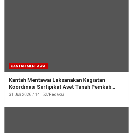
KANTAH MENTAWAI
Kantah Mentawai Laksanakan Kegiatan
Koordinasi Sertipikat Aset Tanah Pemkab
Mentawai
31 Juli 2026 / 14 : 52
Redaksi