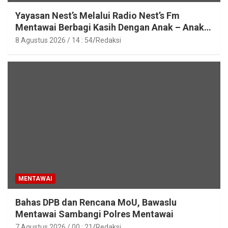
Yayasan Nest’s Melalui Radio Nest’s Fm
Mentawai Berbagi Kasih Dengan Anak – Anak
Asrama SMAN 2 Sipora
8 Agustus 2026 / 14 : 54
Redaksi
MENTAWAI
Bahas DPB dan Rencana MoU, Bawaslu
Mentawai Sambangi Polres Mentawai
7 Agustus 2026 / 00 : 21
Redaksi