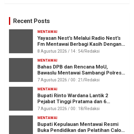
Recent Posts
MENTAWAI
Yayasan Nest’s Melalui Radio Nest’s
Fm Mentawai Berbagi Kasih Dengan
Anak – Anak Asrama SMAN 2 Sipora
8 Agustus 2026 / 14 : 54
Redaksi
MENTAWAI
Bahas DPB dan Rencana MoU,
Bawaslu Mentawai Sambangi Polres
Mentawai
7 Agustus 2026 / 00 : 21
Redaksi
MENTAWAI
Bupati Rinto Wardana Lantik 2
Pejabat Tinggi Pratama dan 6
Pejabat Fungsional di Lingkungan
7 Agustus 2026 / 00 : 18
Redaksi
Pemkab Kepulauan Mentawai
MENTAWAI
Bupati Kepulauan Mentawai Resmi
Buka Pendidikan dan Pelatihan Calon