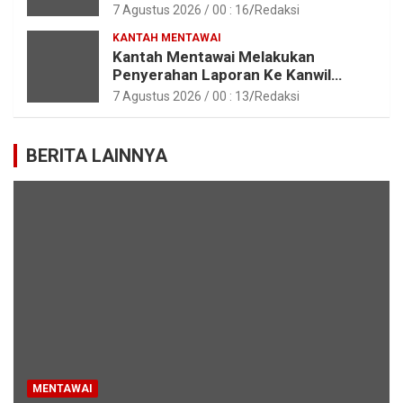
Paskibraka Tahun 2026
7 Agustus 2026 / 00 : 16
Redaksi
KANTAH MENTAWAI
Kantah Mentawai Melakukan
Penyerahan Laporan Ke Kanwil
Kemen ATR/BPN RI Sumbar
7 Agustus 2026 / 00 : 13
Redaksi
BERITA LAINNYA
MENTAWAI