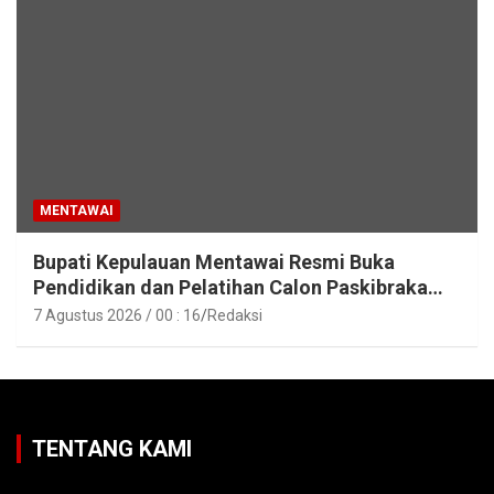
MENTAWAI
Bupati Kepulauan Mentawai Resmi Buka
Pendidikan dan Pelatihan Calon Paskibraka
Tahun 2026
7 Agustus 2026 / 00 : 16
Redaksi
TENTANG KAMI