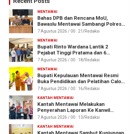
Recent Posts
MENTAWAI
Bahas DPB dan Rencana MoU,
Bawaslu Mentawai Sambangi Polres
Mentawai
7 Agustus 2026 / 00 : 21
Redaksi
MENTAWAI
Bupati Rinto Wardana Lantik 2
Pejabat Tinggi Pratama dan 6
Pejabat Fungsional di Lingkungan
7 Agustus 2026 / 00 : 18
Redaksi
Pemkab Kepulauan Mentawai
MENTAWAI
Bupati Kepulauan Mentawai Resmi
Buka Pendidikan dan Pelatihan Calon
Paskibraka Tahun 2026
7 Agustus 2026 / 00 : 16
Redaksi
KANTAH MENTAWAI
Kantah Mentawai Melakukan
Penyerahan Laporan Ke Kanwil
Kemen ATR/BPN RI Sumbar
7 Agustus 2026 / 00 : 13
Redaksi
KANTAH MENTAWAI
Kantah Mentawai Sambut Kunjungan