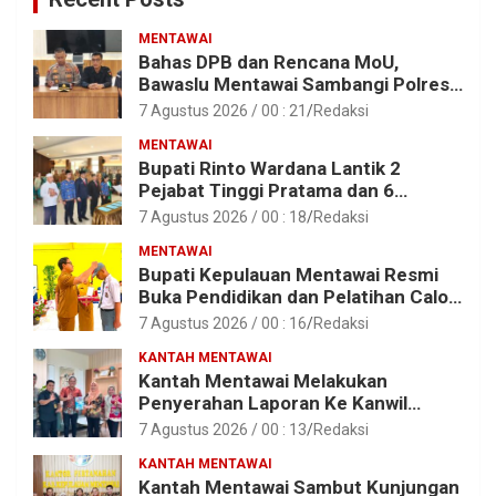
MENTAWAI
Bahas DPB dan Rencana MoU,
Bawaslu Mentawai Sambangi Polres
Mentawai
7 Agustus 2026 / 00 : 21
Redaksi
MENTAWAI
Bupati Rinto Wardana Lantik 2
Pejabat Tinggi Pratama dan 6
Pejabat Fungsional di Lingkungan
7 Agustus 2026 / 00 : 18
Redaksi
Pemkab Kepulauan Mentawai
MENTAWAI
Bupati Kepulauan Mentawai Resmi
Buka Pendidikan dan Pelatihan Calon
Paskibraka Tahun 2026
7 Agustus 2026 / 00 : 16
Redaksi
KANTAH MENTAWAI
Kantah Mentawai Melakukan
Penyerahan Laporan Ke Kanwil
Kemen ATR/BPN RI Sumbar
7 Agustus 2026 / 00 : 13
Redaksi
KANTAH MENTAWAI
Kantah Mentawai Sambut Kunjungan