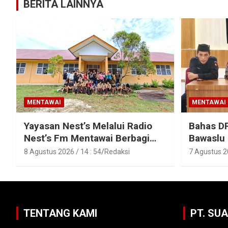
BERITA LAINNYA
MENTAWAI
MENTAWAI
Yayasan Nest’s Melalui Radio
Bahas D
Nest’s Fm Mentawai Berbagi
Bawaslu
Kasih Dengan Anak – Anak
Polres M
8 Agustus 2026 / 14 : 54
Redaksi
7 Agustus 20
Asrama SMAN 2 Sipora
TENTANG KAMI
PT. SU