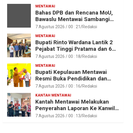
Asrama SMAN 2 Sipora
MENTAWAI
Bahas DPB dan Rencana MoU,
Bawaslu Mentawai Sambangi
Polres Mentawai
7 Agustus 2026 / 00 : 21
Redaksi
MENTAWAI
Bupati Rinto Wardana Lantik 2
Pejabat Tinggi Pratama dan 6
Pejabat Fungsional di
7 Agustus 2026 / 00 : 18
Redaksi
Lingkungan Pemkab Kepulauan
MENTAWAI
Mentawai
Bupati Kepulauan Mentawai
Resmi Buka Pendidikan dan
Pelatihan Calon Paskibraka
7 Agustus 2026 / 00 : 16
Redaksi
Tahun 2026
KANTAH MENTAWAI
Kantah Mentawai Melakukan
Penyerahan Laporan Ke Kanwil
Kemen ATR/BPN RI Sumbar
7 Agustus 2026 / 00 : 13
Redaksi