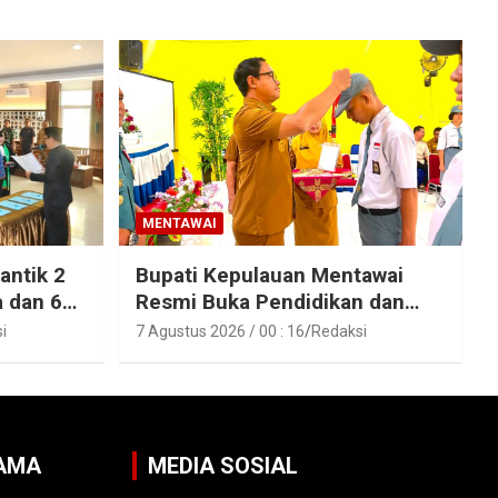
MENTAWAI
antik 2
Bupati Kepulauan Mentawai
a dan 6
Resmi Buka Pendidikan dan
Pelatihan Calon Paskibraka
i
7 Agustus 2026 / 00 : 16
Redaksi
epulauan
Tahun 2026
SAMA
MEDIA SOSIAL