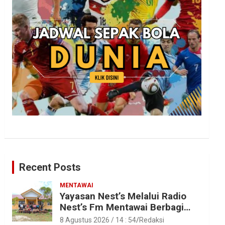
Recent Posts
MENTAWAI
Yayasan Nest’s Melalui Radio
Nest’s Fm Mentawai Berbagi
Kasih Dengan Anak – Anak
8 Agustus 2026 / 14 : 54
Redaksi