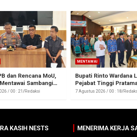
MENTAWAI
PB dan Rencana MoU,
Bupati Rinto Wardana L
 Mentawai Sambangi
Pejabat Tinggi Pratam
entawai
Pejabat Fungsional di
26 / 00 : 21
Redaksi
7 Agustus 2026 / 00 : 18
Redaks
Lingkungan Pemkab K
Mentawai
ARA KASIH NESTS
MENERIMA KERJA 