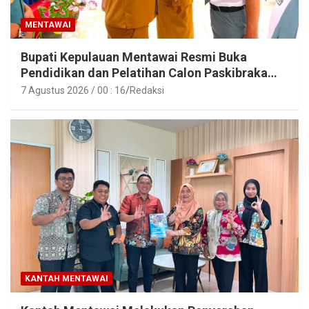
MENTAWAI
Bupati Kepulauan Mentawai Resmi Buka
Pendidikan dan Pelatihan Calon Paskibraka
Tahun 2026
7 Agustus 2026 / 00 : 16
Redaksi
KANTAH MENTAWAI