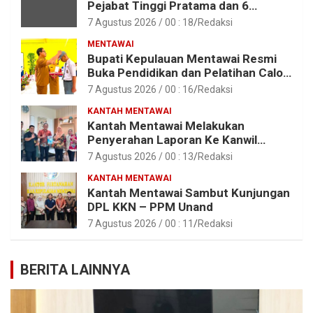
Pejabat Tinggi Pratama dan 6
Pejabat Fungsional di Lingkungan
7 Agustus 2026 / 00 : 18
Redaksi
Pemkab Kepulauan Mentawai
MENTAWAI
Bupati Kepulauan Mentawai Resmi
Buka Pendidikan dan Pelatihan Calon
Paskibraka Tahun 2026
7 Agustus 2026 / 00 : 16
Redaksi
KANTAH MENTAWAI
Kantah Mentawai Melakukan
Penyerahan Laporan Ke Kanwil
Kemen ATR/BPN RI Sumbar
7 Agustus 2026 / 00 : 13
Redaksi
KANTAH MENTAWAI
Kantah Mentawai Sambut Kunjungan
DPL KKN – PPM Unand
7 Agustus 2026 / 00 : 11
Redaksi
BERITA LAINNYA